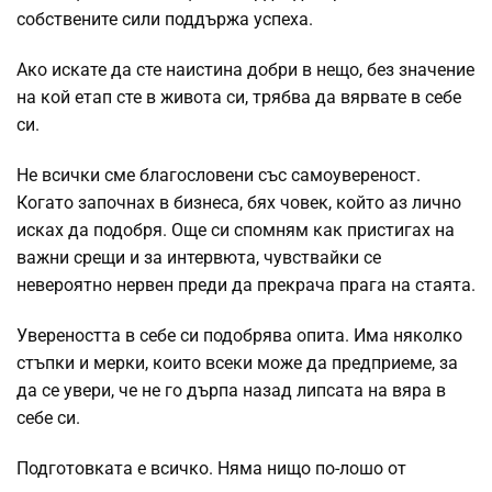
собствените сили поддържа успеха.
Ако искате да сте наистина добри в нещо, без значение
на кой етап сте в живота си, трябва да вярвате в себе
си.
Не всички сме благословени със самоувереност.
Когато започнах в бизнеса, бях човек, който аз лично
исках да подобря. Още си спомням как пристигах на
важни срещи и за интервюта, чувствайки се
невероятно нервен преди да прекрача прага на стаята.
Увереността в себе си подобрява опита. Има няколко
стъпки и мерки, които всеки може да предприеме, за
да се увери, че не го дърпа назад липсата на вяра в
себе си.
Подготовката е всичко. Няма нищо по-лошо от