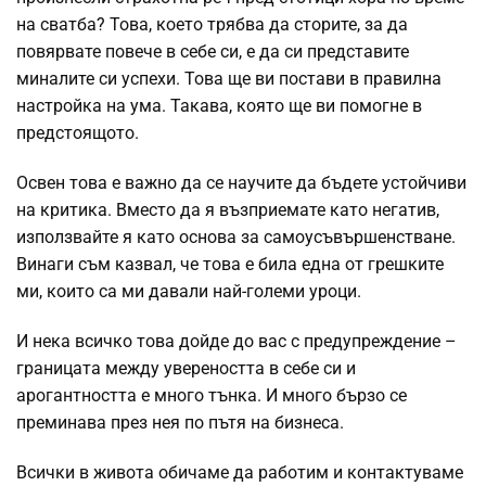
на сватба? Това, което трябва да сторите, за да
повярвате повече в себе си, е да си представите
миналите си успехи. Това ще ви постави в правилна
настройка на ума. Такава, която ще ви помогне в
предстоящото.
Освен това е важно да се научите да бъдете устойчиви
на критика. Вместо да я възприемате като негатив,
използвайте я като основа за самоусъвършенстване.
Винаги съм казвал, че това е била една от грешките
ми, които са ми давали най-големи уроци.
И нека всичко това дойде до вас с предупреждение –
границата между увереността в себе си и
арогантността е много тънка. И много бързо се
преминава през нея по пътя на бизнеса.
Всички в живота обичаме да работим и контактуваме