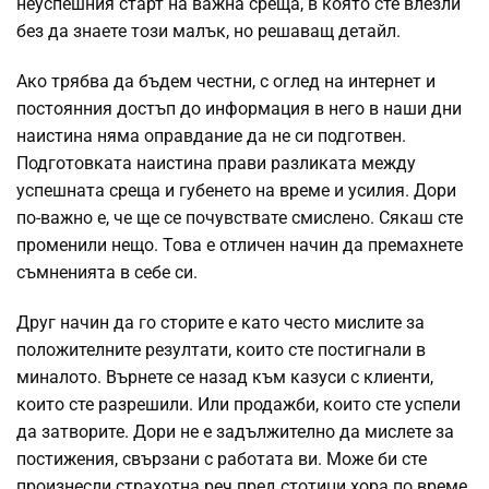
неуспешния старт на важна среща, в която сте влезли
без да знаете този малък, но решаващ детайл.
Ако трябва да бъдем честни, с оглед на интернет и
постоянния достъп до информация в него в наши дни
наистина няма оправдание да не си подготвен.
Подготовката наистина прави разликата между
успешната среща и губенето на време и усилия. Дори
по-важно е, че ще се почувствате смислено. Сякаш сте
променили нещо. Това е отличен начин да премахнете
съмненията в себе си.
Друг начин да го сторите е като често мислите за
положителните резултати, които сте постигнали в
миналото. Върнете се назад към казуси с клиенти,
които сте разрешили. Или продажби, които сте успели
да затворите. Дори не е задължително да мислете за
постижения, свързани с работата ви. Може би сте
произнесли страхотна реч пред стотици хора по време