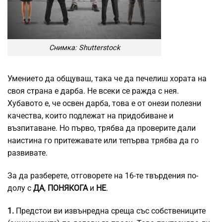
Снимка: Shutterstock
Умението да общуваш, така че да печелиш хората на
своя страна е дарба. Не всеки се ражда с нея.
Хубавото е, че освен дарба, това е от онези полезни
качества, които подлежат на придобиване и
възпитаване. Но първо, трябва да проверите дали
наистина го притежавате или тепърва трябва да го
развивате.
За да разберете, отговорете на 16-те твърдения по-
долу с
ДА
,
ПОНЯКОГА
и
НЕ
.
1.
Предстои ви извънредна среща със собствениците