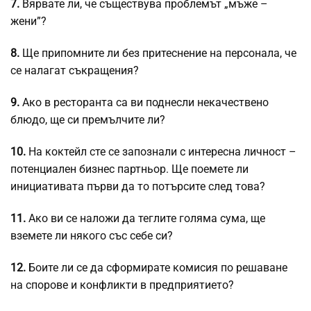
7.
Вярвате ли, че съществува проблемът „мъже –
жени”?
8.
Ще припомните ли без притеснение на персонала, че
се налагат съкращения?
9.
Ако в ресторанта са ви поднесли некачествено
блюдо, ще си премълчите ли?
10.
На коктейл сте се запознали с интересна личност –
потенциален бизнес партньор. Ще поемете ли
инициативата първи да то потърсите след това?
11.
Ако ви се наложи да теглите голяма сума, ще
вземете ли някого със себе си?
12.
Боите ли се да сформирате комисия по решаване
на спорове и конфликти в предприятието?