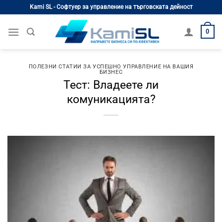
Skip
Kami SL - Софтуер за управление на търговската дейност
to
content
0
ПОЛЕЗНИ СТАТИИ ЗА УСПЕШНО УПРАВЛЕНИЕ НА ВАШИЯ
БИЗНЕС
Тест: Владеете ли
комуникацията?