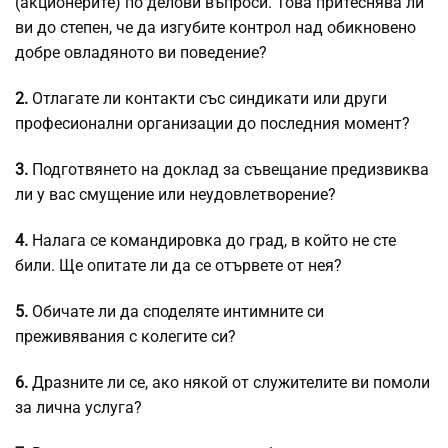
(акционерите) по делови въпроси. Това притеснява ли
ви до степен, че да изгубите контрол над обикновено
добре овладяното ви поведение?
2.
Отлагате ли контакти със синдикати или други
професионални организации до последния момент?
3.
Подготвянето на доклад за съвещание предизвиква
ли у вас смущение или неудовлетворение?
4.
Налага се командировка до град, в който не сте
били. Ще опитате ли да се отървете от нея?
5.
Обичате ли да споделяте интимните си
преживявания с колегите си?
6.
Дразните ли се, ако някой от служителите ви помоли
за лична услуга?