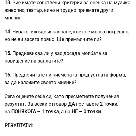
13.
Вие имате собствени критерии за оценка на музика,
живопис, театър, кино и трудно приемате други
мнения.
14.
Чувате някъде изказване, което е много погрешно,
но не ви засяга пряко. Ще премълчите ли?
15.
Предизвиква ли у вас досада молбата за
повишение на заплатите?
16.
Предпочитате ли писмената пред устната форма,
за да изложите своето мнение?
Сега оценете себе си, като пресметнете получения
резултат. За всеки отговор
ДА
поставете
2 точки
,
на
ПОНЯКОГА
–
1 точка
, а на
НЕ – 0 точки
.
РЕЗУЛТАТИ: