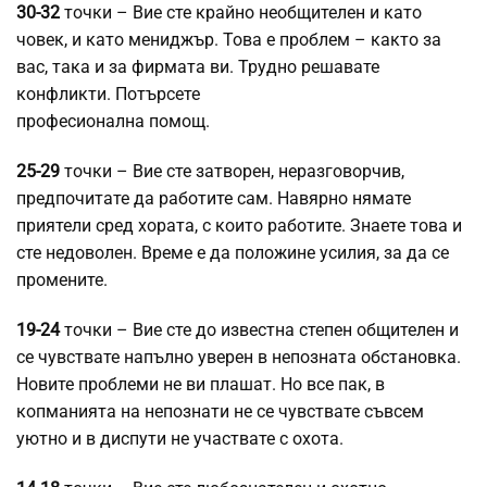
30-32
точки – Вие сте крайно необщителен и като
човек, и като мениджър. Това е проблем – както за
вас, така и за фирмата ви. Трудно решавате
конфликти. Потърсете
професионална помощ.
25-29
точки – Вие сте затворен, неразговорчив,
предпочитате да работите сам. Навярно нямате
приятели сред хората, с които работите. Знаете това и
сте недоволен. Време е да положине усилия, за да се
промените.
19-24
точки – Вие сте до известна степен общителен и
се чувствате напълно уверен в непозната обстановка.
Новите проблеми не ви плашат. Но все пак, в
копманията на непознати не се чувствате съвсем
уютно и в диспути не участвате с охота.