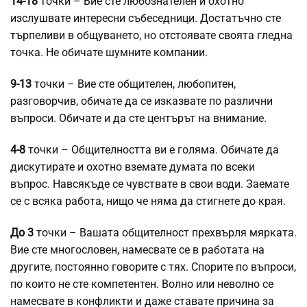
14-18
точки – Вие сте любознателен и охотно
изслушвате интересни събеседници. Достатъчно сте
търпеливи в общуването, но отстоявате своята гледна
точка. Не обичате шумните компании.
9-13
точки – Вие сте общителен, любопитен,
разговорчив, обичате да се изказвате по различни
въпроси. Обичате и да сте центърът на внимание.
4-8
точки – Общителността ви е голяма. Обичате да
дискутирате и охотно вземате думата по всеки
въпрос. Навсякъде се чувствате в свои води. Заемате
се с всяка работа, нищо че няма да стигнете до края.
До 3
точки – Вашата общителност прехвърля мярката.
Вие сте многословен, намесвате се в работата на
другите, постоянно говорите с тях. Спорите по въпроси,
по които не сте компетентен. Волно или неволно се
намесвате в конфликти и даже ставате причина за