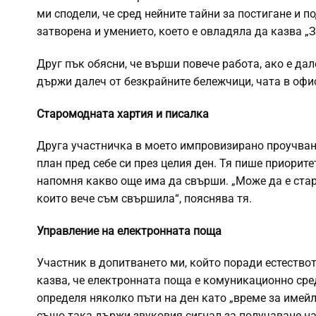
ми сподели, че сред нейните тайни за постигане и 
затворена и умението, което е овладяла да казва „З
Друг пък обясни, че върши повече работа, ако е дал
държи далеч от безкрайните бележчици, чата в офис
Старомодната хартия и писалка
Друга участничка в моето импровизирано проучване
план пред себе си през целия ден. Тя пише приоритет
напомня какво още има да свърши. „Може да е ста
които вече съм свършила“, пояснява тя.
Управление на електронната поща
Участник в допитването ми, който поради естествот
казва, че електронната поща е комуникационно сред
определя няколко пъти на ден като „време за имейл
също така държи звуковия сигнал за получаване на