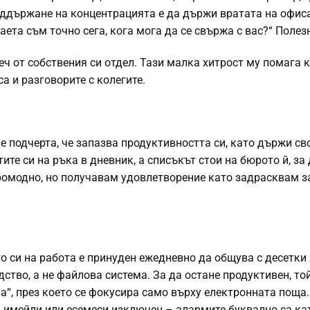
поддържане на концентрацията е да държи вратата на офис
аета съм точно сега, кога мога да се свържа с вас?“ Полезн
еч от собствения си отдел. Тази малка хитрост му помага к
а и разговорите с колегите.
 подчерта, че запазва продуктивността си, като държи св
ите си на ръка в дневник, а списъкът стои на бюрото й, за 
ромодно, но получавам удовлетворение като задрасквам з
о си на работа е принуден ежедневно да общува с десетки
ство, а не файлова система. За да остане продуктивен, то
а“, през което се фокусира само върху електронната поща.
 имейли или есемеси изключен – алармите буквално са кат