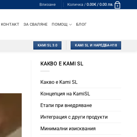
Влизане
Количка /
0.00
€
/ 0.00 лв.
0
КОНТАКТ
ЗА СВАЛЯНЕ
ПОМОЩ
БЛОГ
KAMI SL 3.0
KAMI SL И НАРЕДБА-Н18
КАКВО Е KAMI SL
Какво е Kami SL
Концепция на KamiSL
Етапи при внедряване
Интеграция с други продукти
Минимални изисквания