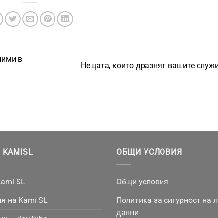
ними в
Нещата, които дразнят вашите служ
 KAMISL
ОБЩИ УСЛОВИЯ
Kami SL
Общи условия
я на Kami SL
Политика за сигурност на 
данни