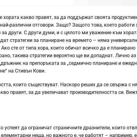
е хората какво правят, за да поддържат своята продуктив
най-различни отговори. Защо? Защото това, което работи 
 за други. С други думи, и с цялото ми уважение към хорат
дат стратегии за планиране на времето – няма универсал
Ако сте от типа хора, които обичат всичко да е планирано 
рано, такива стратегии вероятно ще ви допаднат. Лично аз
ддръжник на препоръката за „седмично планиране и ежед
не“ на Стивън Кови.
стта, които съществуват. Наскоро реших да се свържа с ня
акво правят, за да увеличават производителността си. Виж
о успеят да ограничат страничните дразнители, които отв
елементарни неща, но важното е, че работят – например, 