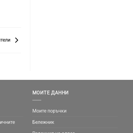
ители
МОИТЕ ДАННИ
Моите поръчки
личните
Бележник