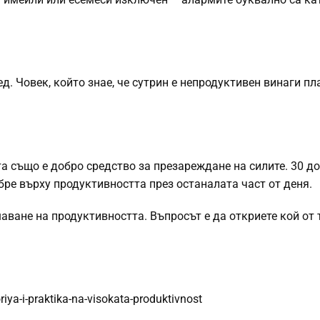
д. Човек, който знае, че сутрин е непродуктивен винаги п
та също е добро средство за презареждане на силите. 30 до
бре върху продуктивността през останалата част от деня.
ване на продуктивността. Въпросът е да откриете кой от 
ya-i-praktika-na-visokata-produktivnost