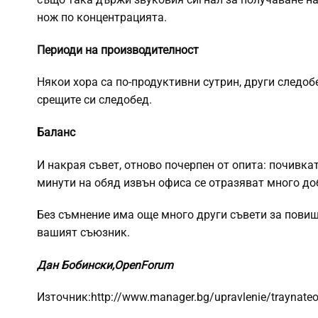
нож по концентрацията.
Периоди на производителност
Някои хора са по-продуктивни сутрин, други следобе
срещите си следобед.
Баланс
И накрая съвет, отново почерпен от опита: почивка
минути на обяд извън офиса се отразяват много до
Без съмнение има още много други съвети за повиша
вашият съюзник.
Дан Бобински,
OpenForum
Източник:http://www.manager.bg/upravlenie/traynateori