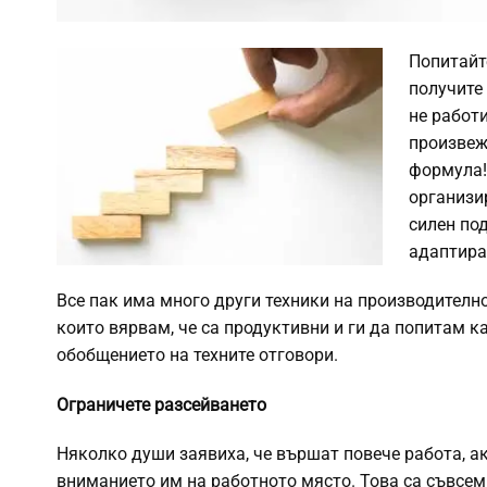
Попитайт
получите 
не работи
произвеж
формула! 
организи
силен по
адаптира
Все пак има много други техники на производително
които вярвам, че са продуктивни и ги да попитам к
обобщението на техните отговори.
Ограничете разсейването
Няколко души заявиха, че вършат повече работа, ак
вниманието им на работното място. Това са съвсем 