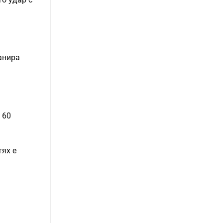
ланира
 60
тях е