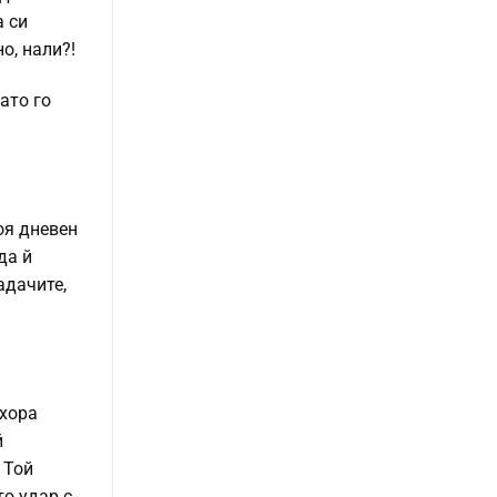
а си
о, нали?!
ато го
оя дневен
да й
адачите,
 хора
й
 Той
о удар с