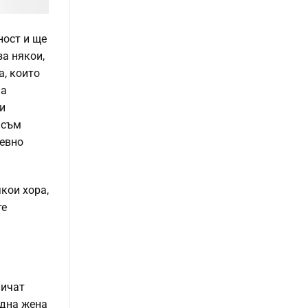
ност и ще
за някои,
а, които
на
и
 съм
невно
кои хора,
те
личат
една жена