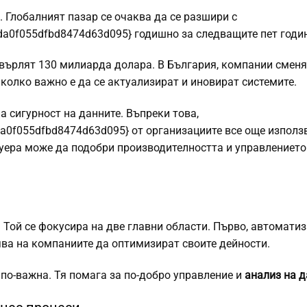
 Глобалният пазар се очаква да се разшири с
a0f055dfbd8474d63d095} годишно за следващите пет годи
хвърлят 130 милиарда долара. В България, компании смен
, колко важно е да се актуализират и иновират системите.
 сигурност на данните. Въпреки това,
0f055dfbd8474d63d095} от организациите все още използ
уера може да подобри производителността и управлението
 Той се фокусира на две главни области. Първо, автомати
ява на компаниите да оптимизират своите дейности.
е по-важна. Тя помага за по-добро управление и
анализ на 