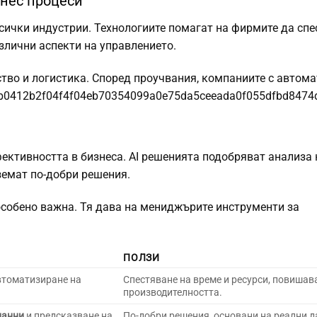
нес процеси
сички индустрии. Технологиите помагат на фирмите да спе
злични аспекти на управлението.
тво и логистика. Според проучвания, компаниите с автом
db0412b2f04f4f04eb70354099a0e75da5ceeada0f055dfbd8474
фективността в бизнеса. AI решенията подобряват анализа
земат по-добри решения.
особено важна. Тя дава на мениджърите инструменти за
ПОЛЗИ
втоматизиране на
Спестяване на време и ресурси, повишав
производителността.
данни
и предсказване на
По-добри решения, основани на реални д