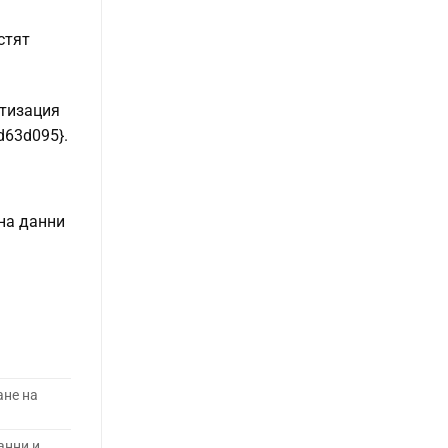
стят
атизация
d63d095}.
 на данни
ане на
анни и