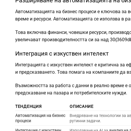
Разширяване на автоматизацията на биз
Автоматизацията на бизнес процеси е ключова за в
време и ресурси. Автоматизацията се използва в ра
Това включва финанси, човешки ресурси, производс
увеличават производителността си за над 30{3609
Интеграция с изкуствен интелект
Интеграцията с изкуствен интелект е критична за е
и предсказването. Това помага на компаниите да в
Възможността за работа с данни в реално време е 
предсказване на пазара и потребителските нужди.
ТЕНДЕНЦИЯ
ОПИСАНИЕ
Автоматизация на бизнес
Внедряване на технологии за а
процеси
рутинни задачи.
Интеграция с изкуствен
Използване на AI за
анализ на 