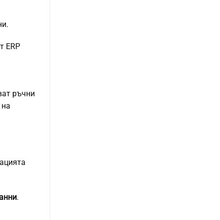
ни.
ят ERP
ват ръчни
 на
зацията
данни
.