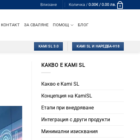
Влизане
Количка /
0.00
€
/ 0.00 лв.
0
КОНТАКТ
ЗА СВАЛЯНЕ
ПОМОЩ
БЛОГ
KAMI SL 3.0
KAMI SL И НАРЕДБА-Н18
КАКВО Е KAMI SL
Какво е Kami SL
Концепция на KamiSL
Етапи при внедряване
Интеграция с други продукти
Минимални изисквания