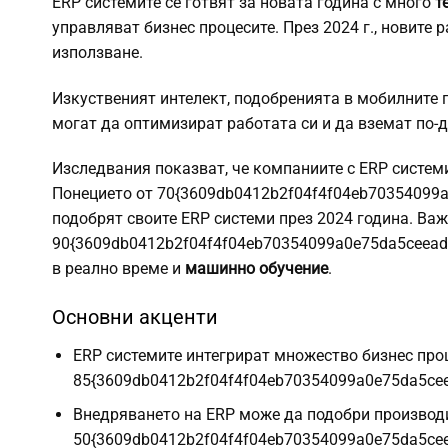
ERP системите се готвят за новата година с много
т
управляват бизнес процесите. През 2024 г., новите 
използване.
Изкуственият интелект, подобренията в мобилните 
могат да оптимизират работата си и да вземат по-
Изследвания показват, че компаниите с ERP системи
Понецието от 70{3609db0412b2f04f4f04eb70354099
подобрят своите ERP системи през 2024 година. Важ
90{3609db0412b2f04f4f04eb70354099a0e75da5ceead
в реално време и
машинно обучение
.
Основни акценти
ERP системите интегрират множество бизнес проц
85{3609db0412b2f04f4f04eb70354099a0e75da5cee
Внедряването на ERP може да подобри производи
50{3609db0412b2f04f4f04eb70354099a0e75da5cee