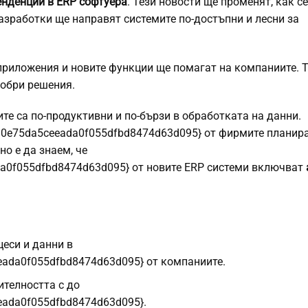
енденции в ERP софтуера
. Тези новости ще променят, как се
разработки ще направят системите по-достъпни и лесни за
приложения и новите функции ще помагат на компаниите. 
добри решения.
те са по-продуктивни и по-бързи в обработката на данни.
a0e75da5ceeada0f055dfbd8474d63d095} от фирмите планир
но е да знаем, че
a0f055dfbd8474d63d095} от новите ERP системи включват
еси и данни в
ada0f055dfbd8474d63d095} от компаниите.
телността с до
ada0f055dfbd8474d63d095}.