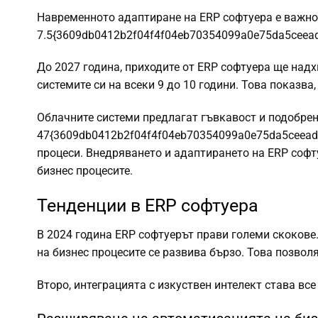
Навременното адаптиране на ERP софтуера е важно.
7.5{3609db0412b2f04f4f04eb70354099a0e75da5ceead
До 2027 година, приходите от ERP софтуера ще над
системите си на всеки 9 до 10 години. Това показва
Облачните системи предлагат гъвкавост и подобрена
47{3609db0412b2f04f4f04eb70354099a0e75da5ceeada
процеси. Внедряването и адаптирането на ERP софт
бизнес процесите.
Тенденции в ERP софтуера
В 2024 година ERP софтуерът прави големи скокове.
на бизнес процесите се развива бързо. Това позвол
Второ, интеграцията с изкуствен интелект става вс