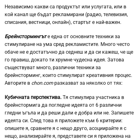
Независимо какви са продуктът или услугата, или в
кой канал ще бъдат рекламирани (радио, телевизия,
списания, вестници, онлайн), стартът е най-важен.
Брейнстормингът
е една от основните техники за
стимулиране на ума сред рекламистите. Много често
обаче не е достатъчно да седнеш и да си кажеш, че ще
го правиш, докато ти хрумне чудесна идея. Затова
съществуват много, различни техники за
брейнсторминг, които стимулират креативния процес.
Авторите в
chon.com
разказват за няколко от тях:
Кубичната перспектива.
Тя стимулира участника в
брейнстормига да погледне идеята от 6 различни
гледни ъгъла и да реши дали е добра или не. Запишете
идеята си. След това я приложете към 6 критерии:
опишете я, сравнете я с нещо друго, асоциирайте я с
нещо, анализирайте я, представете си я приложена на