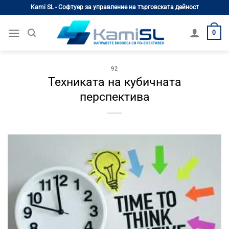
Skip
Kami SL - Софтуер за управление на търговската дейност
to
content
0
92
Техниката на кубичната
перспектива