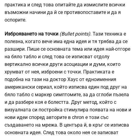
практика и след това опитайте да измислите всички
възможни начини да й се противопоставите и да я
оспорите.
Изброяването на точки
(Bullet points)
. Тази техника е
полезна, когато вече има една идея и тя трябва да се
разшири. Пише се основната тема или идея най-отгоре
на бяло табло и след това се изписват отдолу
вертикално всички други асоциации и думи, които
хрумват от нея, изброени с точки. Практиката е
подобна на тази на доктор Хаус от едноименния
американски сериал, който изписва един под друг на
бяло табло с маркер симптомите, за да сглоби пъзела
и да разбере коя е болестта. Друг метод, който с
визуалната си постройка стимулира появата на нови и
нови идеи според авторите в chron е този със
създаването на мрежа. В центъра й, в кръг се изписва
основната идея. След това около нея се записват