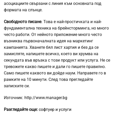
асоциациите свързани с линия към основната под
формата на слънце.
Свободното писане
. Това е най-простичката и най-
фундаментална техника на брейнсторминга, но много
често работи. От нейното приложение много често
възниква първоначалната идея на маркетинг
кампанията. Хванете бял лист хартия и без да се
замисляте, напишете всичко, което ви хрумва на
секундата във връзка с този продукт или услуга. Не се
тревожете какво пишете и дали го пишете правилно.
Само пишете каквото ви дойде наум. Направете го в
рамките на 10 минути. След това прегледайте
записките си.
Източник: http://www.manager.bg
Разгледайте още:
софтуер и услуги