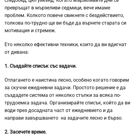
следобед, цял уикенд. Когато мързеливите дни се
превръщат в мързеливи седмици, вече имаме
проблем. Колкото повече свикнете с бездействието,
толкова по-трудно ще ви бъде да върнете старата си
мотивация и стремеж.
Ето няколко ефективни техники, които да ви вдигнат
от дивана:
1. Създайте списък със задачи.
Отлагането е наистина лесно, особено когато говорим
за скучни ежедневни задачи. Простото решение е да
създадете система от няколко стъпки за всяка по-
трудоемка задача. Организирайте списък, който да ви
води през досадната част от ежедневието и да
направи завършването на задачите лесно и бързо.
2. Засечете време.