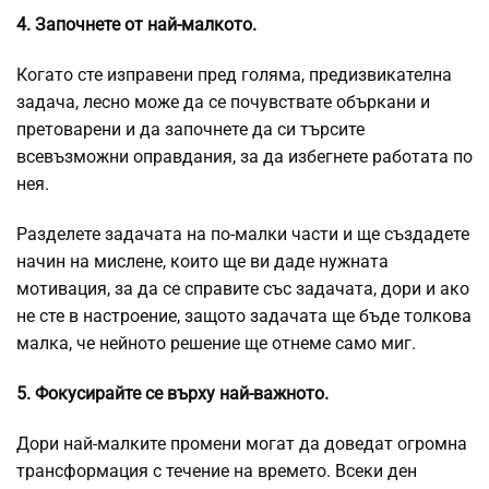
4. Започнете от най-малкото.
Когато сте изправени пред голяма, предизвикателна
задача, лесно може да се почувствате объркани и
претоварени и да започнете да си търсите
всевъзможни оправдания, за да избегнете работата по
нея.
Разделете задачата на по-малки части и ще създадете
начин на мислене, които ще ви даде нужната
мотивация, за да се справите със задачата, дори и ако
не сте в настроение, защото задачата ще бъде толкова
малка, че нейното решение ще отнеме само миг.
5. Фокусирайте се върху най-важното.
Дори най-малките промени могат да доведат огромна
трансформация с течение на времето. Всеки ден