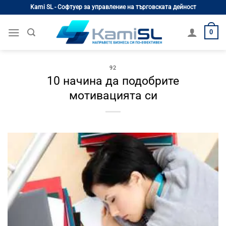
Skip
Kami SL - Софтуер за управление на търговската дейност
to
content
0
92
10 начина да подобрите
мотивацията си