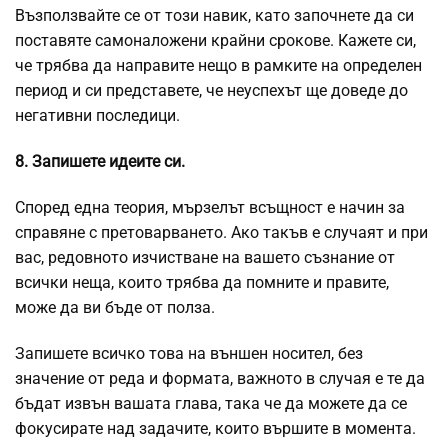
Възползвайте се от този навик, като започнете да си
поставяте самоналожени крайни срокове. Кажете си,
че трябва да направите нещо в рамките на определен
период и си представете, че неуспехът ще доведе до
негативни последици.
8. Запишете идеите си.
Според една теория, мързелът всъщност е начин за
справяне с претоварването. Ако такъв е случаят и при
вас, редовното изчистване на вашето съзнание от
всички неща, които трябва да помните и правите,
може да ви бъде от полза.
Запишете всичко това на външен носител, без
значение от реда и формата, важното в случая е те да
бъдат извън вашата глава, така че да можете да се
фокусирате над задачите, които вършите в момента.