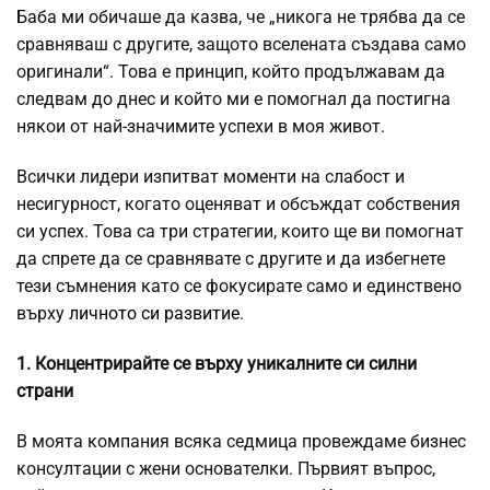
Баба ми обичаше да казва, че „никога не трябва да се
сравняваш с другите, защото вселената създава само
оригинали“. Това е принцип, който продължавам да
следвам до днес и който ми е помогнал да постигна
някои от най-значимите успехи в моя живот.
Всички лидери изпитват моменти на слабост и
несигурност, когато оценяват и обсъждат собствения
си успех. Това са три стратегии, които ще ви помогнат
да спрете да се сравнявате с другите и да избегнете
тези съмнения като се фокусирате само и единствено
върху
личното си развитие
.
1. Концентрирайте се върху уникалните си силни
страни
В моята компания всяка седмица провеждаме бизнес
консултации с жени основателки. Първият въпрос,