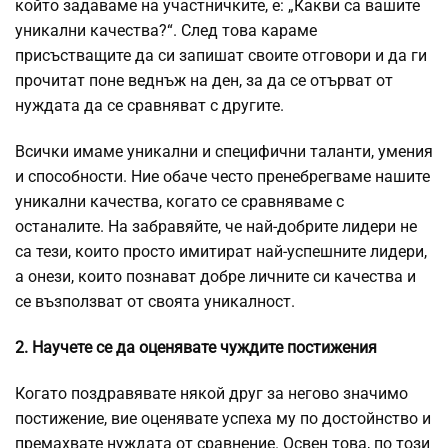
който задаваме на участничките, е: „Какви са вашите
уникални качества?“. След това караме
присъстващите да си запишат своите отговори и да ги
прочитат поне веднъж на ден, за да се отърват от
нуждата да се сравняват с другите.
Всички имаме уникални и специфични таланти, умения
и способности. Ние обаче често пренебрегваме нашите
уникални качества, когато се сравняваме с
останалите. На забравяйте, че най-добрите лидери не
са тези, които просто имитират най-успешните лидери,
а онези, които познават добре личните си качества и
се възползват от своята уникалност.
2. Научете се да оценявате чуждите постижения
Когато поздравявате някой друг за негово значимо
постижение, вие оценявате успеха му по достойнство и
премахвате нуждата от сравнение. Освен това, по този