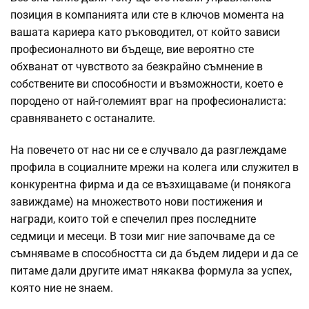
позиция в компанията или сте в ключов момента на
вашата кариера като ръководител, от който зависи
професионалното ви бъдеще, вие вероятно сте
обхванат от чувството за безкрайно съмнение в
собствените ви способности и възможности, което е
породено от най-големият враг на професионалиста:
сравняването с останалите.
На повечето от нас ни се е случвало да разглеждаме
профила в социалните мрежи на колега или служител в
конкурентна фирма и да се възхищаваме (и понякога
завиждаме) на множеството нови постижения и
награди, които той е спечелил през последните
седмици и месеци. В този миг ние започваме да се
съмняваме в способността си да бъдем лидери и да се
питаме дали другите имат някаква формула за успех,
която ние не знаем.