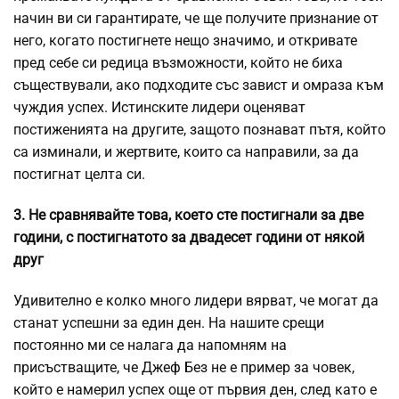
начин ви си гарантирате, че ще получите признание от
него, когато постигнете нещо значимо, и откривате
пред себе си редица възможности, който не биха
съществували, ако подходите със завист и омраза към
чуждия успех. Истинските лидери оценяват
постиженията на другите, защото познават пътя, който
са изминали, и жертвите, които са направили, за да
постигнат целта си.
3. Не сравнявайте това, което сте постигнали за две
години, с постигнатото за двадесет години от някой
друг
Удивително е колко много лидери вярват, че могат да
станат успешни за един ден. На нашите срещи
постоянно ми се налага да напомням на
присъстващите, че Джеф Без не е пример за човек,
който е намерил успех още от първия ден, след като е