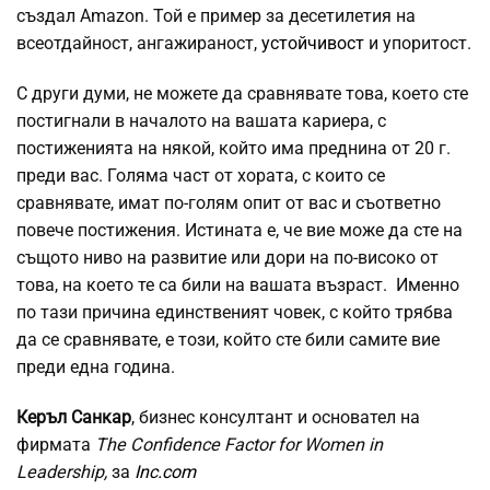
създал Amazon. Той е пример за десетилетия на
всеотдайност, ангажираност,
устойчивост
и упоритост.
С други думи, не можете да сравнявате това, което сте
постигнали в началото на вашата кариера, с
постиженията на някой, който има преднина от 20 г.
преди вас. Голяма част от хората, с които се
сравнявате, имат по-голям опит от вас и съответно
повече постижения. Истината е, че вие може да сте на
същото ниво на развитие или дори на по-високо от
това, на което те са били на вашата възраст. Именно
по тази причина единственият човек, с който трябва
да се сравнявате, е този, който сте били самите вие
преди една година.
Керъл Санкар
, бизнес консултант и основател на
фирмата
The Confidence Factor for Women in
Leadership,
за
Inc.com