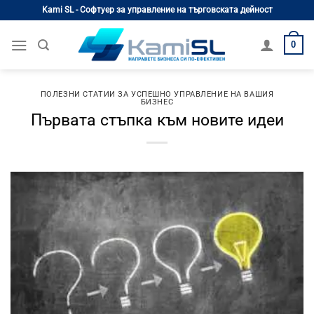
Skip
Kami SL - Софтуер за управление на търговската дейност
to
content
0
ПОЛЕЗНИ СТАТИИ ЗА УСПЕШНО УПРАВЛЕНИЕ НА ВАШИЯ
БИЗНЕС
Първата стъпка към новите идеи