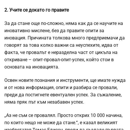
2. Учите се докато го правите
За да стане още по-сложно, няма как да се научите на
иновативно мислене, без да правите опити за
иновация. Причината толкова много предприемачи да
говорят за това колко важни са неуспехите, идва от
факта, че провалът е неразделна част от цикъла на
откриване – опит-провал-опит-успех, който стои в
основата на иновацията.
Освен новите познания и инструменти, ще имате нужда
и от нова информация, опити и разбира се провали,
преди да постигнете евентуален успех. За съжаление,
няма пряк път към незабавен успех.
„Аз не съм се провалял. Просто открих 10 000 начина,
по които нещо не може да стане.“, е казал великият
изобретател Томас Едисон, преди да създаде първата