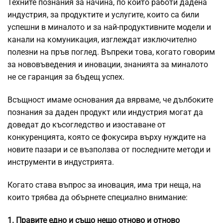
Техните познания за начина, по който работи дадена
индустрия, за продуктите и услугите, които са били
успешни в миналото и за най-продуктивните модели и
канали на комуникация, изглеждат изключително
полезни на пръв поглед. Въпреки това, когато говорим
за нововъведения и иновации, знанията за миналото
не се гаранция за бъдещ успех.
Всъщност имаме основания да вярваме, че дълбоките
познания за даден продукт или индустрия могат да
доведат до късогледство и изоставане от
конкуренцията, която се фокусира върху нуждите на
новите пазари и се възползва от последните методи и
инструменти в индустрията.
Когато става въпрос за иновация, има три неща, на
които трябва да обърнете специално внимание:
1. Правите едно и също нещо отново и отново