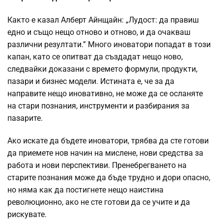
Както е казал Алберт Айнщайн: „Лудост: да правиш
едно и също нещо отново и отново, и да очакваш
различни резултати.” Много иноватори попадат в този
капан, като се опитват да създадат нещо ново,
следвайки доказани с времето формули, продукти,
пазари и бизнес модели. Истината е, че за да
направите нещо иновативно, не може да се осланяте
на стари познания, инструменти и разбирания за
пазарите.
Ако искате да бъдете иноватори, трябва да сте готови
да приемете нов начин на мислене, нови средства за
работа и нови перспективи. Пренебрегването на
старите познания може да бъде трудно и дори опасно,
но няма как да постигнете нещо наистина
революционно, ако не сте готови да се учите и да
рискувате.