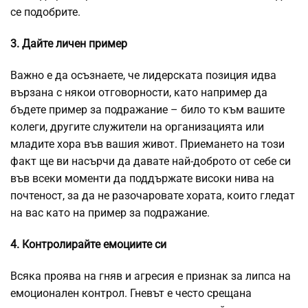
се подобрите.
3. Дайте личен пример
Важно е да осъзнаете, че лидерската позиция идва
вързана с някои отговорности, като например да
бъдете пример за подражание – било то към вашите
колеги, другите служители на организацията или
младите хора във вашия живот. Приемането на този
факт ще ви насърчи да давате най-доброто от себе си
във всеки моменти да поддържате високи нива на
почтеност, за да не разочаровате хората, които гледат
на вас като на пример за подражание.
4. Контролирайте емоциите си
Всяка проява на гняв и агресия е признак за липса на
емоционален контрол. Гневът е често срещана