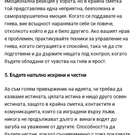
емоционална реакция у хората, но в крайна сметка
той представлява една неприятна, безполезна и
саморазрушителна емоция. Когато се поддавате на
гнева, вие всъщност наранявате себе си повече,
отколкото който и да е било другиго. Ако вашият нрав
е проблемен, практикувайте техники за управление на
гнева, когато ситуацията е спокойно, така че да сте
подготвени и да държите нещата под контрол, когато
бъдете обладани от чувства на гняв и ярост.
5. Бъдете напълно искрени и честни
Аз съм голям привърженик на идеята, че трябва да
казваме истината, цялата истина и нищо друго освен
истината, защото в крайна сметка, контактите и
комуникацията, които са изградени върху
лъжи
,
никога не продължават дълго и винаги водят до
загуба на уважение от другите. Способността да
бъдете честни, докато същевременно с това показвате