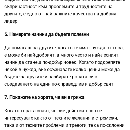
съпричастност към проблемите и трудностите на
другите, е едно от най-важните качества на добрия
лидер.
6. Намерете начини да бъдете полезни
Да помагаш на другите, когато те имат нужда от това,
е може би най-добрият, а много често и най-лесният,
начин да станеш по-добър човек. Когато подкрепяте
някой в нужда, вие осъзнавате колко ценни може да
бъдете за другите и разбирате ролята си в
създаването на един по-справедлив и добър свят.
7. Покажете на хората, че ви е грижа
Когато хората знаят, че вие действително се
интересувате както от техните желания и стремежи,
така и от техните проблеми и тревоги, те са по-склонни