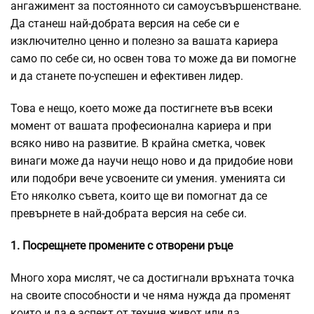
ангажимент за постоянното си самоусъвършенстване.
Да станеш най-добрата версия на себе си е
изключително ценно и полезно за вашата кариера
само по себе си, но освен това то може да ви помогне
и да станете по-успешен и ефективен лидер.
Това е нещо, което може да постигнете във всеки
момент от вашата професионална кариера и при
всяко ниво на развитие. В крайна сметка, човек
винаги може да научи нещо ново и да придобие нови
или подобри вече усвоените си умения. уменията си
Ето няколко съвета, които ще ви помогнат да се
превърнете в най-добрата версия на себе си.
1. Посрещнете промените с отворени ръце
Много хора мислят, че са достигнали връхната точка
на своите способности и че няма нужда да променят
които и да е аспект от техния живот или да