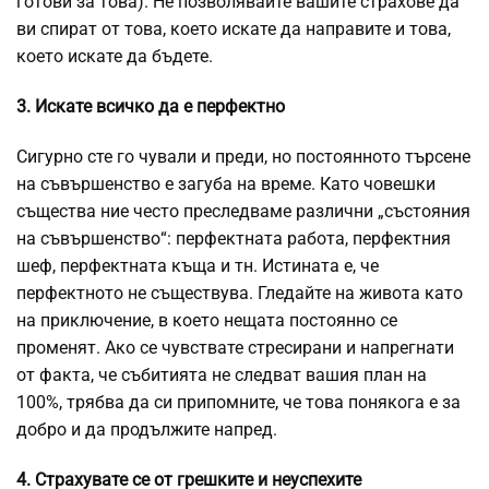
готови за това). Не позволявайте вашите страхове да
ви спират от това, което искате да направите и това,
което искате да бъдете.
3. Искате всичко да е перфектно
Сигурно сте го чували и преди, но постоянното търсене
на съвършенство е загуба на време. Като човешки
същества ние често преследваме различни „състояния
на съвършенство“: перфектната работа, перфектния
шеф, перфектната къща и тн. Истината е, че
перфектното не съществува. Гледайте на живота като
на приключение, в което нещата постоянно се
променят. Ако се чувствате стресирани и напрегнати
от факта, че събитията не следват вашия план на
100%, трябва да си припомните, че това понякога е за
добро и да продължите напред.
4. Страхувате се от грешките и неуспехите