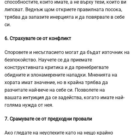
способностите, които имате, а не върху тези, които ви
липсват. Веднъж щом откриете правилната посока,
трябва да запазите инерцията и да повярвате в себе
си.
6. Страхувате се от конфликт
Споровете и несъгласието могат да бъдат източник на
безпокойство. Научете се да приемате
конструктивната критика и да пренебрегвате
обидните и злонамерените нападки. Мненията на
хората имат значение, но в крайна трябва да
разчитате най-вече на себе си. Позволете на
вашата
интуиция
да се задейства, когато имате най-
голяма нужда от нея.
7. Срамувате се от предходни провали
Ако гледате на неуспехите като на нещо крайно