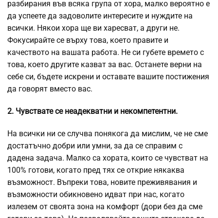
разбирания във всяка група от хора, малко вероятно е
да успеете да задоволите интересите и нуждите на
всички. Някои хора ще ви харесват, а други не.
Фокусирайте се върху това, което правите и
качеството на вашата работа. Не си губете времето с
това, което другите казват за вас. Останете верни на
себе си, бъдете искрени и оставате вашите постижения
да говорят вместо вас.
2. Чувствате се неадекватни и некомпетентни.
На всички ни се случва понякога да мислим, че не сме
достатъчно добри или умни, за да се справим с
дадена задача. Малко са хората, които се чувстват на
100% готови, когато пред тях се открие някаква
възможност. Въпреки това, новите преживявания и
възможности обикновено идват при нас, когато
излезем от своята зона на комфорт (дори без да сме