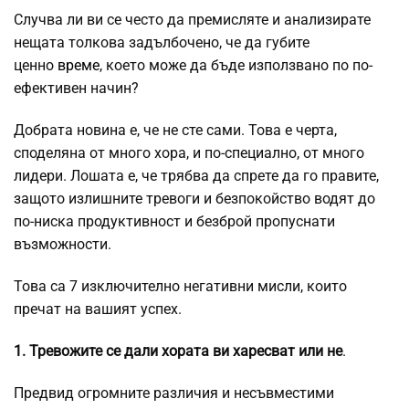
Случва ли ви се често да премисляте и анализирате
нещата толкова задълбочено, че да губите
ценно
време
, което може да бъде използвано по по-
ефективен начин?
Добрата новина е, че не сте сами. Това е черта,
споделяна от много хора, и по-специално, от много
лидери. Лошата е, че трябва да спрете да го правите,
защото излишните тревоги и безпокойство водят до
по-ниска продуктивност и безброй пропуснати
възможности.
Това са 7 изключително негативни мисли, които
пречат на вашият успех.
1. Тревожите се дали хората ви харесват или не
.
Предвид огромните различия и несъвместими