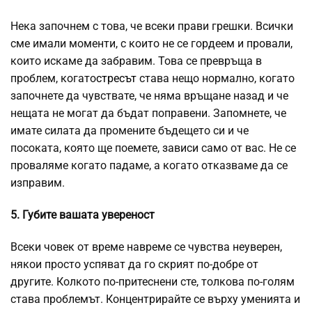
Нека започнем с това, че всеки прави грешки. Всички
сме имали моменти, с които не се гордеем и провали,
които искаме да забравим. Това се превръща в
проблем, когато
стресът
става нещо нормално, когато
започнете да чувствате, че няма връщане назад и че
нещата не могат да бъдат поправени. Запомнете, че
имате силата да промените бъдещето си и че
посоката, която ще поемете, зависи само от вас. Не се
проваляме когато падаме, а когато отказваме да се
изправим.
5. Губите вашата увереност
Всеки човек от време навреме се чувства неуверен,
някои просто успяват да го скрият по-добре от
другите. Колкото по-притеснени сте, толкова по-голям
става проблемът. Концентрирайте се върху уменията и