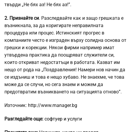
твърди „Не бях аз! Не бях аз!”.
2. Признайте си
. Разследвайте как и защо грешката е
възникнала, за да коригирате неправилната
процедура или процес. Истинският прогрес в
компаниите често е изграден върху солидна основа от
грешки и корекции. Някои фирми например имат
утвърдена практика да поощряват служители си,
които откриват недостатъци в работата. Казват им
нещо от рода на „Поздравления! Намери нов начин да
се издъниш и това е нещо хубаво. Не знаехме, че това
може да се случи, но сега знаем и можем да
предотвратим възникването на ситуацията отново”.
Източник: http://www.manager.bg
Разгледайте още:
софтуер и услуги