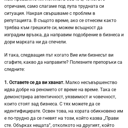
отричаме, само слагаме под лупа трудната си
ситуация. Накрая свършваме с проблем в
репутацията. В същото време, ако се отнесем както
трябва към грешките си, можем всъщност да
изградим връзка, да направим подобрение в бизнеса и
дори марката ни да спечели.
И така, следващия път когато Вие или бизнесът ви
сгафите, какво да направите? Полезните препоръки са
следните:
1. Оставете се да ви хванат.
Малко несъвършенство
идва добре на реномето от време на време. Така се
демонстрира автентичност, уязвимост и човечност,
които стоят зад бизнеса. С тях можете да се
идентифицирате. Освен това, на хората обикновено им
е по-трудно да се гневят на този, който казва „Прави
сте. Обърках нещата”, отколкото на другият, който