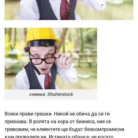
снимка: Shutterstock
Всеки прави грешки. Никой не обича да си ги
признава. В ролята на хора от бизнесa, ние се
тревожим, че клиентите ще бъдат безкомпромисни
към провалите ни. Истината обаче е, че когато