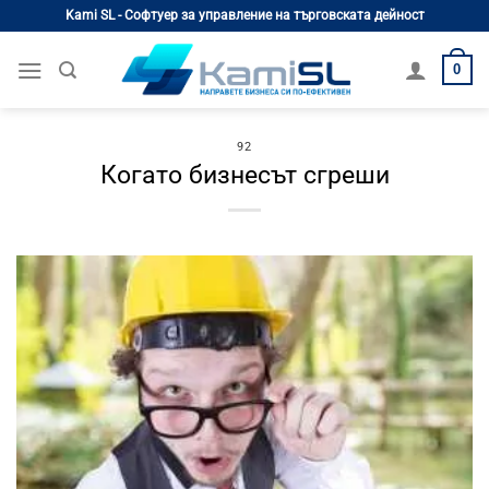
Skip
Kami SL - Софтуер за управление на търговската дейност
to
content
0
92
Когато бизнесът сгреши