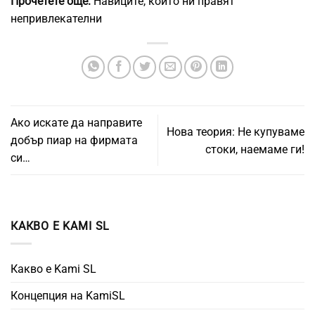
Прочетете още:
Навиците, които ни правят
непривлекателни
Ако искате да направите
Нова теория: Не купуваме
добър пиар на фирмата
стоки, наемаме ги!
си…
КАКВО Е KAMI SL
Какво е Kami SL
Концепция на KamiSL