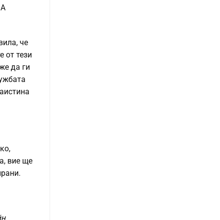
 А
ила, че
е от тези
же да ги
лужбата
наистина
ко,
а, вие ще
ирани.
йн