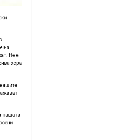
ски
о
очна
ат. Не е
кива хора
 вашите
важават
на нашата
 осени