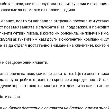
абота с тези, които заслужават нашите усилия и старания.
ваксахме за по-малко от половин година.
мпания, която си направила вътрешно проучване и установ
от позвъняванията в службата й за поддръжка, а приходит
лиенти учтиви писма, в които им обяснила, че повече не мо
хвърли акаунтите им към други, конкурентни компании. С
, за да отделя достатъчно внимание на клиентите, които 
и и безцеремонни клиенти.
ще повече на тези, които не са като тях. Ще го оценят висо
да злоупотребите с тяхното търпение и порядъчност. И так
десни хора, отколкото някога сте отделяли за клиентите т
оти за вас.
 на бизнес бестселъри, основател на Squidoo и други онла