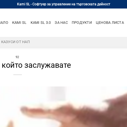
Kami SL - Софтуер за управление на търговската дейност
ЧАЛО
KAMI SL
KAMI SL 3.0
ЗА НАС
ПРОДУКТИ
ЦЕНОВА ЛИСТА
– КАЗУСИ ОТ НАП
92
 който заслужавате