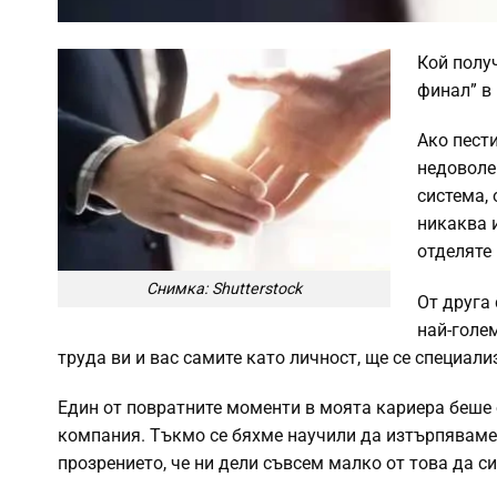
Кой полу
финал” в
Ако пести
недоволе
система, 
никаква и
отделяте
Снимка: Shutterstock
От друга 
най-голе
труда ви и вас самите като личност, ще се специали
Един от повратните моменти в моята кариера беше 
компания. Тъкмо се бяхме научили да изтърпяваме с
прозрението, че ни дели съвсем малко от това да с