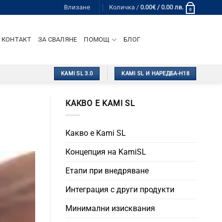
Влизане
Количка /
0.00
€
/ 0.00 лв.
0
КОНТАКТ
ЗА СВАЛЯНЕ
ПОМОЩ
БЛОГ
KAMI SL 3.0
KAMI SL И НАРЕДБА-Н18
КАКВО Е KAMI SL
Какво е Kami SL
Концепция на KamiSL
Етапи при внедряване
Интеграция с други продукти
Минимални изисквания