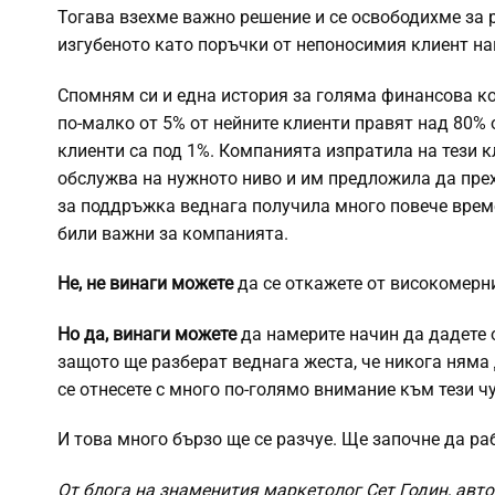
Тогава взехме важно решение и се освободихме за р
изгубеното като поръчки от непоносимия клиент на
Спомням си и една история за голяма финансова ко
по-малко от 5% от нейните клиенти правят над 80% 
клиенти са под 1%. Компанията изпратила на тези к
обслужва на нужното ниво и им предложила да пре
за поддръжка веднага получила много повече време
били важни за компанията.
Не, не винаги можете
да се откажете от високомерн
Но да, винаги можете
да намерите начин да дадете о
защото ще разберат веднага жеста, че никога няма 
се отнесете с много по-голямо внимание към тези чу
И това много бързо ще се разчуе. Ще започне да раб
От блога на знаменития маркетолог Сет Годин, автор