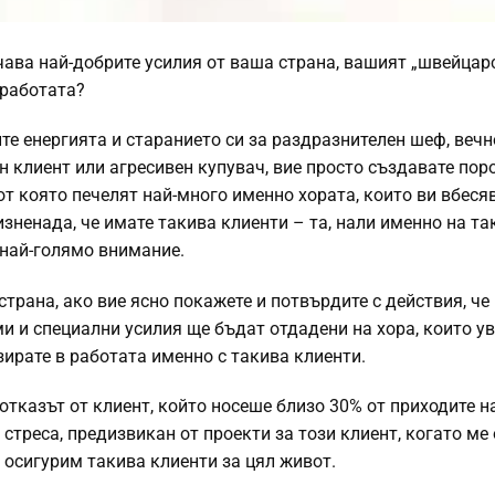
чава най-добрите усилия от ваша страна, вашият „швейцар
 работата?
те енергията и старанието си за раздразнителен шеф, вечн
н клиент или агресивен купувач, вие просто създавате пор
от която печелят най-много именно хората, които ви вбесяв
зненада, че имате такива клиенти – та, нали именно на та
 най-голямо внимание.
страна, ако вие ясно покажете и потвърдите с действия, че
ми и специални усилия ще бъдат отдадени на хора, които у
зирате в работата именно с такива клиенти.
отказът от клиент, който носеше близо 30% от приходите 
треса, предизвикан от проекти за този клиент, когато ме
и осигурим такива клиенти за цял живот.