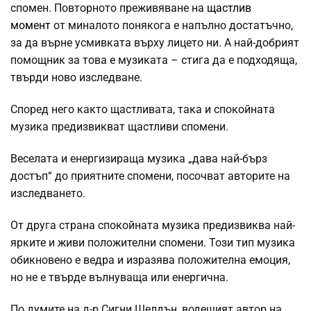
спомен. Повторното преживяване на
щастлив
момент
от миналото понякога е напълно достатъчно,
за да върне усмивката върху лицето ни. А най-добрият
помощник за това е музиката – стига да е подходяща,
твърди ново изследване.
Според него както щастливата, така и спокойната
музика предизвикват щастливи спомени.
Веселата и енергизираща музика „дава най-бърз
достъп“ до приятните спомени, посочват авторите на
изследването.
От друга страна спокойната музика предизвиква най-
ярките и живи положителни спомени. Този тип музика
обикновено е ведра и изразява положителна емоция,
но не е твърде вълнуваща или енергична.
По думите на д-р Сигни Шелдън, водещият автор на