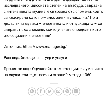
изследването, „високата степен на възбуда, свързана
с интензивната
музика
, е свързана със спомени, които
са класирани като по-малко живи и уникални.“ Но и
двата типа музика – енергичната и отпускащата – се
свързват със спомени, които учените определят като
„по-социални и енергични“.
Източник: https://www.manager.bg/
Разгледайте още:
софтуер и услуги
Прочетете още:
Оценявайте компетенциите и уменията
на служителите „от всички страни“: методът 360