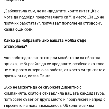
„Забелязъла съм, че кандидатите, които питат „Как
мога да подобря представянето си?“, вместо „Защо не
получих работата?“, получават по-полезни отговори“,
казва още Коен.
Какво да направите, ако вашата молба бъде
отхвърлена?
Ако работодателят отхвърли молбата ви за обратна
връзка, не бързайте да се предавате, особено ако това
не е първото интервю за работа, от което си тръгвате с
празни ръце, казва Панте.
„Ако не можете да се свържете директно с
компанията, която е отхвърлила вашата кандидатура,
потърсете съвет от друго място и продължете напред с
търсенето на нова възможност. Обърнете се към