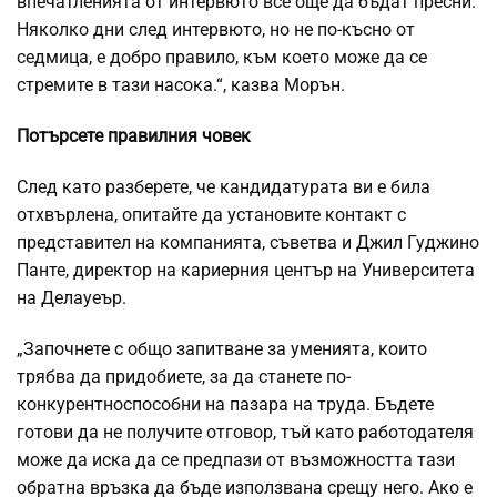
впечатленията от интервюто все още да бъдат пресни.
Няколко дни след интервюто, но не по-късно от
седмица, е добро правило, към което може да се
стремите в тази насока.“, казва Морън.
Потърсете правилния човек
След като разберете, че кандидатурата ви е била
отхвърлена, опитайте да установите контакт с
представител на компанията, съветва и Джил Гуджино
Панте, директор на кариерния център на Университета
на Делауеър.
„Започнете с общо запитване за уменията, които
трябва да придобиете, за да станете по-
конкурентноспособни на пазара на труда. Бъдете
готови да не получите отговор, тъй като работодателя
може да иска да се предпази от възможността тази
обратна връзка да бъде използвана срещу него. Ако е