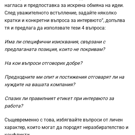
нагласа и предпоставка за искрена обмяна на идеи.
След уважителното встъпление, задайте няколко
кратки и конкретни въпросa за интервюто“, допълва
тя и предлага да използвате тези 4 въпроса:
Има ли специфични изисквания, свързани с
предлаганата позиция, които не покривам?
На кои въпроси отговорих добре?
Предходните ми опит и постижения отговарят ли на
нуждите на вашата компания?
Спазих ли правилният етикет при интервюто за
работа?
Същевременно с това, избягвайте въпроси от личен
характер, които могат да породят неразбирателство и
конфликти.