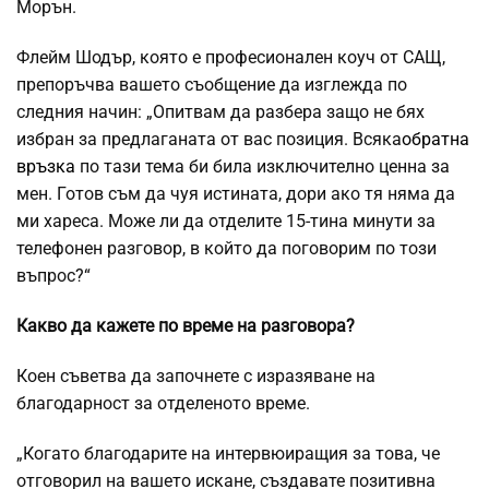
Морън.
Флейм Шодър, която е професионален коуч от САЩ,
препоръчва вашето съобщение да изглежда по
следния начин: „Опитвам да разбера защо не бях
избран за предлаганата от вас позиция. Всяка
обратна
връзка
по тази тема би била изключително ценна за
мен. Готов съм да чуя истината, дори ако тя няма да
ми хареса. Може ли да отделите 15-тина минути за
телефонен разговор, в който да поговорим по този
въпрос?“
Какво да кажете по време на разговора­?
Коен съветва да започнете с изразяване на
благодарност за отделеното време.
„Когато благодарите на интервюиращия за това, че
отговорил на вашето искане, създавате позитивна