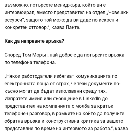
възможно, потърсете мениджъра, който ви е
интервюирал, вместо представител на отдел „Човешки
ресурси“, защото той може да ви даде по-искрен и
конкретен отговор.“, казва Панте.
Как да направите връзка?
Според Том Морън, най-добре е да потърсите връзка
по телефона телефона.
„Някои работодатели избягват комуникацията по
електронната поща от страх, че тези документи по-
късно могат да бъдат използвани срещу тях.
Изпратете имейл или съобщение в LinkedIn до
представител на компанията с молба за кратък
телефонен разговор, в рамките на който да получите
обратна връзка и конструктивна критика за вашето
представяне по време на интервюто за работа.“, казва