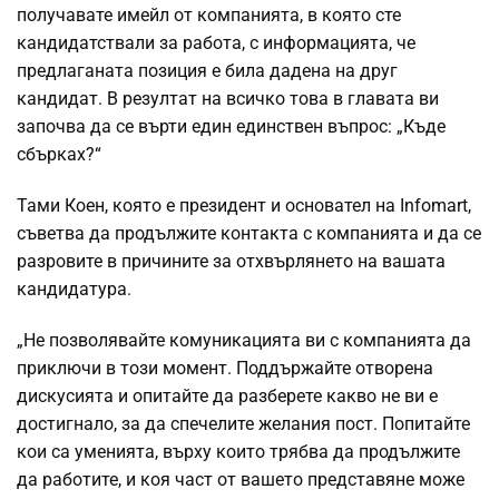
получавате имейл от компанията, в която сте
кандидатствали за работа, с информацията, че
предлаганата позиция е била дадена на друг
кандидат. В резултат на всичко това в главата ви
започва да се върти един единствен въпрос: „Къде
сбърках?“
Тами Коен, която е президент и основател на Infomart,
съветва да продължите контакта с компанията и да се
разровите в причините за отхвърлянето на вашата
кандидатура.
„Не позволявайте комуникацията ви с компанията да
приключи в този момент. Поддържайте отворена
дискусията и опитайте да разберете какво не ви е
достигнало, за да спечелите желания пост. Попитайте
кои са уменията, върху които трябва да продължите
да работите, и коя част от вашето представяне може