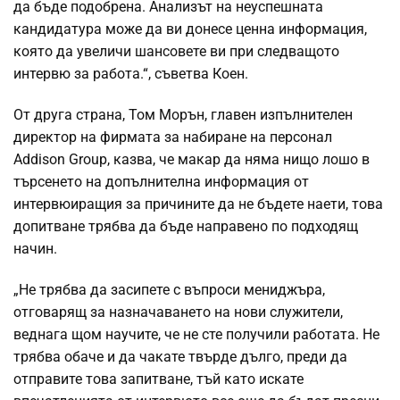
да бъде подобрена. Анализът на неуспешната
кандидатура може да ви донесе ценна информация,
която да увеличи шансовете ви при следващото
интервю за работа.“, съветва Коен.
От друга страна, Том Морън, главен изпълнителен
директор на фирмата за набиране на персонал
Addison Group, казва, че макар да няма нищо лошо в
търсенето на допълнителна информация от
интервюиращия за причините да не бъдете наети, това
допитване трябва да бъде направено по подходящ
начин.
„Не трябва да засипете с въпроси мениджъра,
отговарящ за назначаването на нови служители,
веднага щом научите, че не сте получили работата. Не
трябва обаче и да чакате твърде дълго, преди да
отправите това запитване, тъй като искате