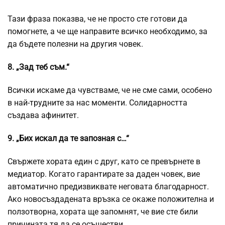
Тази фраза показва, че не просто сте готови да
помогнете, а че ще направите всичко необходимо, за
да бъдете полезни на другия човек.
8. „Зад теб съм.“
Всички искаме да чувстваме, че не сме сами, особено
в най-трудните за нас моменти. Солидарността
създава афинитет.
9. „Бих искал да те запозная с…“
Свържете хората един с друг, като се превърнете в
медиатор. Когато гарантирате за даден човек, вие
автоматично предизвиквате неговата благодарност.
Ако новосъздадената връзка се окаже положителна и
ползотворна, хората ще запомнят, че вие сте били
причината тя да се осъществи.