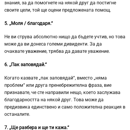
знания, за да помогнете на някой друг да постигне
своите цели, той ще оцени предложената помощ.
5. „Моля / благодаря.“
Не ви струва абсолютно нищо да бъдете учтив, но това
може да ви донеса големи дивиденти. За да
очаквате
уважение
, трябва да давате уважение.
6. „Пак заповядай.“
Когато казвате „пак заповядай“, вместо „няма
проблем“ или друга пренебрежителна фраза, вие
признавате, че сте направили нещо, което заслужава
благодарността на някой друг. Това може да
предизвика единствено и само положителна реакция в
останалите.
7. „Ще разбера и ще ти кажа.“