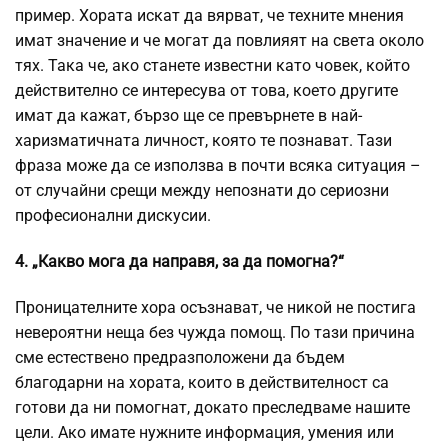
пример. Хората искат да вярват, че техните мнения
имат значение и че могат да повлияят на света около
тях. Така че, ако станете известни като човек, който
действително се интересува от това, което другите
имат да кажат, бързо ще се превърнете в най-
харизматичната личност, която те познават. Тази
фраза може да се използва в почти всяка ситуация –
от случайни срещи между непознати до сериозни
професионални дискусии.
4. „Какво мога да направя, за да помогна?“
Проницателните хора осъзнават, че никой не постига
невероятни неща без чужда помощ. По тази причина
сме естествено предразположени да бъдем
благодарни на хората, които в действителност са
готови да ни помогнат, докато преследваме нашите
цели. Ако имате нужните информация, умения или