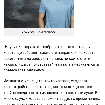
Снимка: Shutterstock
„Научих, че хората ще забравят какво сте казали,
хората ще забравят какво сте направили, но хората
никога няма да забравят начина, по който сте ги
накарали да се почувстват.“, е казала американската
поетеса Мая Анджелоу.
Истината е, че нещата, които казвате, създават
краткотрайно впечатление, което може да остави
трайна следа, когато използвате правилните думи. В
много случаи хората запомнят за дълго време начина,
по който сте говорили с тях, но не и темата, която сте