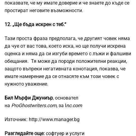
показвате, че му имате доверие и че знаете до къде се
простират неговите възможности.
12. „Ще бъда искрен с теб.“
Тази проста фраза предполага, че другият човек няма
да чуе от вас това, което иска, но ще получи искрена
оценка и няма да си изгуби времето с лъжи и фалшиви
обещания. Тя може да породи положителни реакции,
защото въпреки негативната конотация, показва, че
имате намерение да се отнасяте към този човек с
нужното уважение.
Бил Мърфи Джуниър
, основател
на
ProGhostwriters.com
, за
I
nc.com
Източник: http://www.manager.bg
Разгледайте още:
софтуер и услуги