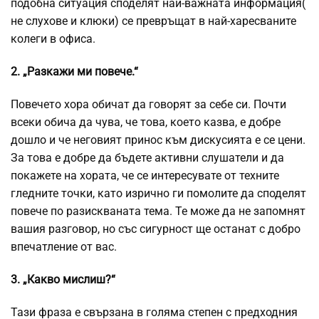
подобна ситуация споделят най-важната информация(
не слухове и клюки) се превръщат в най-харесваните
колеги в офиса.
2. „Разкажи ми повече.“
Повечето хора обичат да говорят за себе си. Почти
всеки обича да чува, че това, което казва, е добре
дошло и че неговият принос към дискусията е се цени.
За това е добре да бъдете активни слушатели и да
покажете на хората, че се интересувате от техните
гледните точки, като изрично ги помолите да споделят
повече по разискваната тема. Те може да не запомнят
вашия разговор, но със сигурност ще останат с добро
впечатление от вас.
3. „Какво мислиш?“
Тази фраза е свързана в голяма степен с предходния