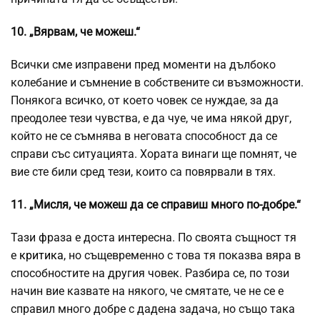
10. „Вярвам, че можеш.“
Всички сме изправени пред моменти на дълбоко
колебание и съмнение в собствените си възможности.
Понякога всичко, от което човек се нуждае, за да
преодолее тези чувства, е да чуе, че има някой друг,
който не се съмнява в неговата способност да се
справи със ситуацията. Хората винаги ще помнят, че
вие сте били сред тези, които са повярвали в тях.
11. „Мисля, че можеш да се справиш много по-добре.“
Тази фраза е доста интересна. По своята същност тя
е
критика
, но същевременно с това тя показва вяра в
способностите на другия човек. Разбира се, по този
начин вие казвате на някого, че смятате, че не се е
справил много добре с дадена задача, но също така