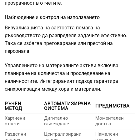
прозрачност в отчетите.
Наблюдение и контрол на използването
Визуализацията на заетостта помага на
ръководството да разпределя задачите ефективно.
Така се избягва претоварване или престой на
персонала.
Управлението на материалните активи включва
планиране на количества и проследяване на
наличностите. Интегрираният подход гарантира
синхронизация между хора и материали.
РЪЧЕН
АВТОМАТИЗИРАНА
ПРЕДИМСТВА
МЕТОД
СИСТЕМА
Хартиени
Дигитално
Моментален
отчети
въвеждане
достъп
Разделни
Централизирани
Намалени
записи
данни
грешки