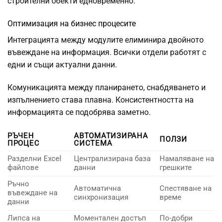
строителни обекти едновременно.
Оптимизация на бизнес процесите
Интеграцията между модулите елиминира двойното
въвеждане на информация. Всички отдели работят с
едни и същи актуални данни.
Комуникацията между планирането, снабдяването и
изпълнението става плавна. Консистентността на
информацията се подобрява заметно.
РЪЧЕН
АВТОМАТИЗИРАНА
ПОЛЗИ
ПРОЦЕС
СИСТЕМА
Разделни Excel
Централизирана база
Намаляване на
файлове
данни
грешките
Ръчно
Автоматична
Спестяване на
въвеждане на
синхронизация
време
данни
Липса на
Моментален достъп
По-добри