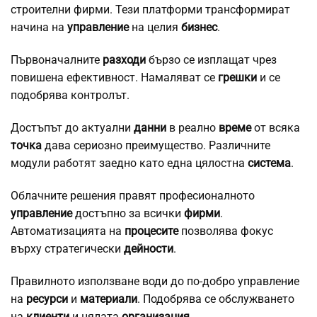
строителни фирми. Тези платформи трансформират
начина на
управление
на целия
бизнес
.
Първоначалните
разходи
бързо се изплащат чрез
повишена ефективност. Намаляват се
грешки
и се
подобрява контролът.
Достъпът до актуални
данни
в реално
време
от всяка
точка
дава сериозно преимущество. Различните
модули работят заедно като една цялостна
система
.
Облачните решения правят професионалното
управление
достъпно за всички
фирми
.
Автоматизацията на
процесите
позволява фокус
върху стратегически
дейности
.
Правилното използване води до по-добро управление
на
ресурси
и
материали
. Подобрява се обслужването
на
клиенти
и цялата
организация
.