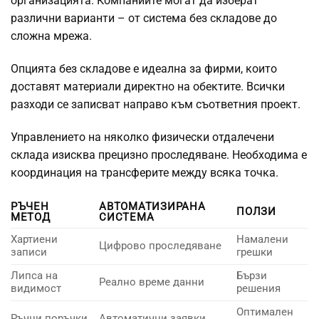
организацията. Компаниите могат да изберат
различни варианти – от система без складове до
сложна мрежа.
Опцията без складове е идеална за фирми, които
доставят материали директно на обектите. Всички
разходи се записват направо към съответния проект.
Управлението на няколко физически отдалечени
склада изисква прецизно проследяване. Необходима е
координация на трансферите между всяка точка.
РЪЧЕН
АВТОМАТИЗИРАНА
ПОЛЗИ
МЕТОД
СИСТЕМА
Хартиени
Намалени
Цифрово проследяване
записи
грешки
Липса на
Бързи
Реално време данни
видимост
решения
Оптимален
Ръчни поръчки
Автоматични заявки