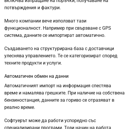
включва изпращане на поръчки, получаване на
потвърждения и фактури.
Много компании вече използват тази
функционалност. Например при свързване с GPS
система, данните се импортират автоматично.
Създаването на структурирана база с доставчици
улеснява управлението. Те се категоризират според
техните продукти и услуги.
Автоматичен обмен на данни
Автоматичният импорт на информация спестява
време и намалява грешките. При наличие на собствена
бензиностанция, данните за гориво се отразяват в
реално време.
Софтуерът може да работи успоредно със
специализирани програми. Този начин на работа