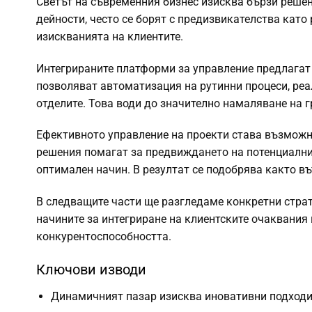
Светът на съвременния бизнес изисква бързи решен
дейности, често се борят с предизвикателства като
изискванията на клиентите.
Интегрираните платформи за управление предлага
позволяват автоматизация на рутинни процеси, ре
отделите. Това води до значително намаляване на г
Ефективното управление на проекти става възможно
решения помагат за предвиждането на потенциални
оптимален начин. В резултат се подобрява както в
В следващите части ще разгледаме конкретни страт
начините за интегриране на клиентските очаквания
конкурентоспособността.
Ключови изводи
Динамичният пазар изисква иновативни подходи 