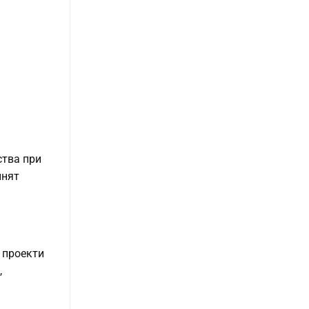
ства при
инят
 проекти
,