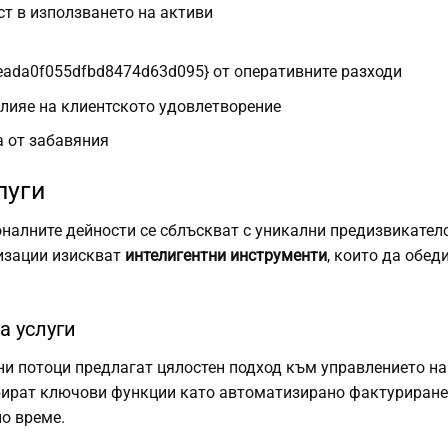
т в използването на активи
ada0f055dfbd8474d63d095} от оперативните разходи
лияе на клиентското удовлетворение
а от забавяния
луги
налните дейности се сблъскват с уникални предизвикател
низации изискват
интелигентни инструменти
, които да обед
а услуги
и потоци предлагат цялостен подход към управлението на
рират ключови функции като автоматизирано фактуриране
но време.