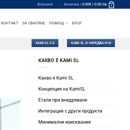
Влизане
Количка /
0.00
€
/ 0.00 лв.
0
КОНТАКТ
ЗА СВАЛЯНЕ
ПОМОЩ
БЛОГ
KAMI SL 3.0
KAMI SL И НАРЕДБА-Н18
КАКВО Е KAMI SL
Какво е Kami SL
Концепция на KamiSL
Етапи при внедряване
Интеграция с други продукти
Минимални изисквания