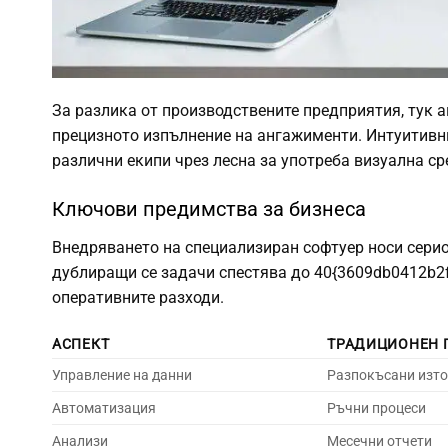
За разлика от производствените предприятия, тук 
прецизното изпълнение на ангажименти. Интуитивн
различни екипи чрез лесна за употреба визуална ср
Ключови предимства за бизнеса
Внедряването на специализиран софтуер носи сери
дублиращи се задачи спестява до 40{3609db0412b2
оперативните разходи.
АСПЕКТ
ТРАДИЦИОНЕН 
Управление на данни
Разпокъсани изт
Автоматизация
Ръчни процеси
Анализи
Месечни отчети