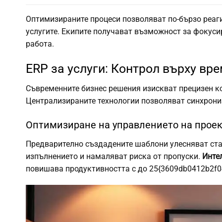
Оптимизираните процеси позволяват по-бързо реаги
услугите. Екипите получават възможност за фокус
работа.
ERP за услуги: Контрол върху вре
Съвременните бизнес решения изискват прецизен ко
Централизираните технологии позволяват синхрониз
Оптимизиране на управлението на прое
Предварително създадените шаблони улесняват стар
изпълнението и намаляват риска от пропуски.
Инте
повишава продуктивността с до 25{3609db0412b2f