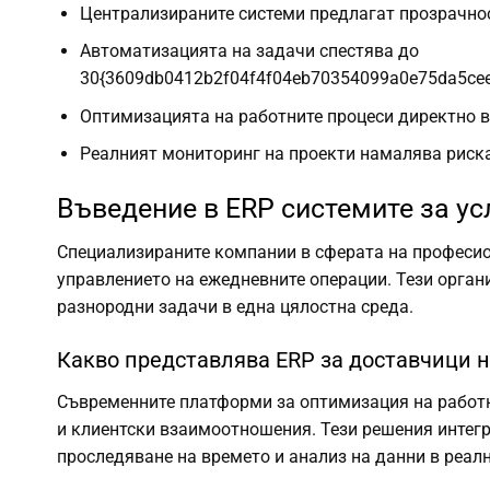
Централизираните системи предлагат прозрачнос
Автоматизацията на задачи спестява до
30{3609db0412b2f04f4f04eb70354099a0e75da5cee
Оптимизацията на работните процеси директно в
Реалният мониторинг на проекти намалява риск
Въведение в ERP системите за ус
Специализираните компании в сферата на професио
управлението на ежедневните операции. Тези орга
разнородни задачи в една цялостна среда.
Какво представлява ERP за доставчици н
Съвременните платформи за оптимизация на работн
и клиентски взаимоотношения. Тези решения интег
проследяване на времето и анализ на данни в реал