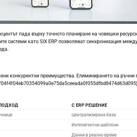
акцентът пада върху точното планиране на човешки ресурси
ите системи като SIX ERP позволяват синхронизация межд
еда.
озни конкурентни преимущества. Елиминирането на ръчни 
f04f4f04eb70354099a0e75da5ceeada0f055dfbd8474d63d095}
ПОДХОД
С ERP РЕШЕНИЕ
очници
Централизирана база
Интелигентни шаблони
Данни в реално време