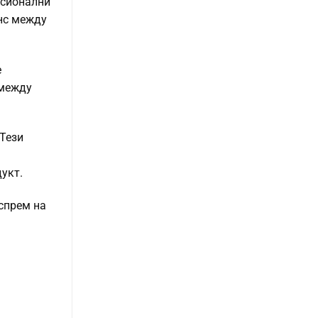
есионални
анс между
е
 между
 Тези
укт.
спрем на