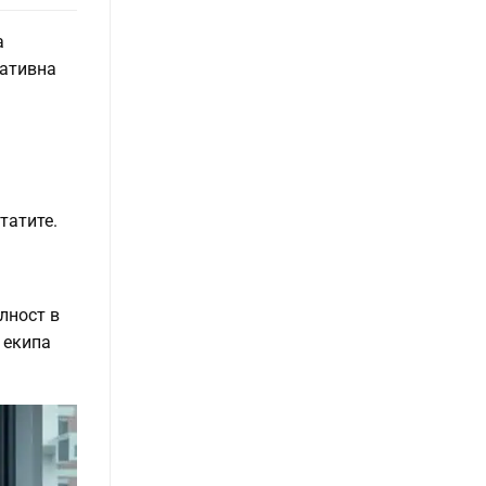
а
ративна
татите.
лност в
 екипа