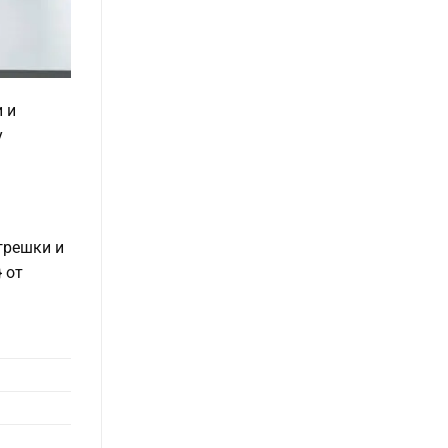
 и
у
грешки и
 от