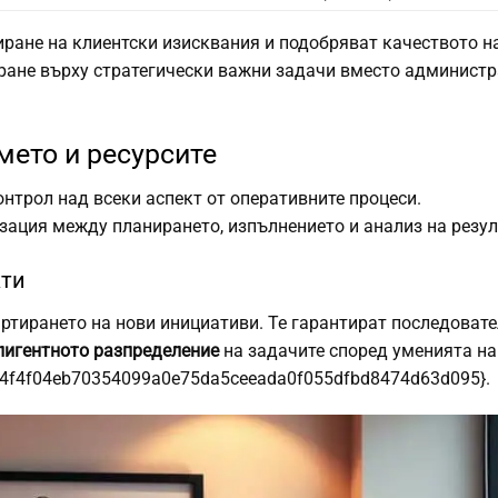
ране на клиентски изисквания и подобряват качеството н
иране върху стратегически важни задачи вместо админист
мето и ресурсите
нтрол над всеки аспект от оперативните процеси.
ация между планирането, изпълнението и анализ на резул
кти
тирането на нови инициативи. Те гарантират последовате
лигентното разпределение
на задачите според уменията на
04f4f04eb70354099a0e75da5ceeada0f055dfbd8474d63d095}.