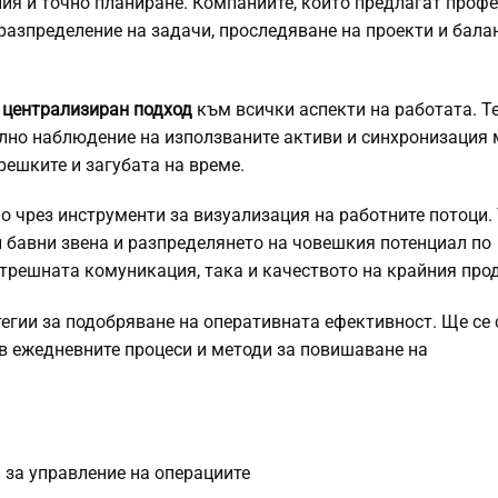
ия и точно планиране. Компаниите, които предлагат проф
 разпределение на задачи, проследяване на проекти и бал
т
централизиран подход
към всички аспекти на работата. Т
ално наблюдение на използваните активи и синхронизация
решките и загубата на време.
 чрез инструменти за визуализация на работните потоци.
 бавни звена и разпределянето на човешкия потенциал по
ътрешната комуникация, така и качеството на крайния прод
егии за подобряване на оперативната ефективност. Ще се 
 в ежедневните процеси и методи за повишаване на
за управление на операциите