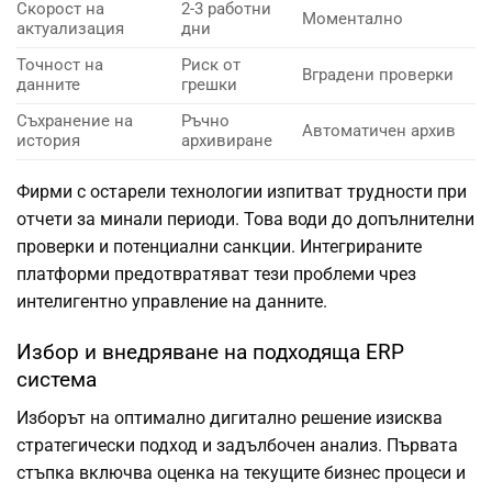
Скорост на
2-3 работни
Моментално
актуализация
дни
Точност на
Риск от
Вградени проверки
данните
грешки
Съхранение на
Ръчно
Автоматичен архив
история
архивиране
Фирми с остарели технологии изпитват трудности при
отчети за минали периоди. Това води до допълнителни
проверки и потенциални санкции. Интегрираните
платформи предотвратяват тези проблеми чрез
интелигентно управление на данните.
Избор и внедряване на подходяща ERP
система
Изборът на оптимално дигитално решение изисква
стратегически подход и задълбочен анализ. Първата
стъпка включва оценка на текущите бизнес процеси и