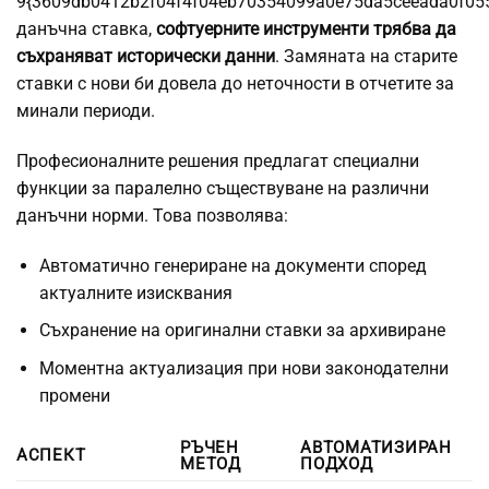
9{3609db0412b2f04f4f04eb70354099a0e75da5ceeada0f05
данъчна ставка,
софтуерните инструменти трябва да
съхраняват исторически данни
. Замяната на старите
ставки с нови би довела до неточности в отчетите за
минали периоди.
Професионалните решения предлагат специални
функции за паралелно съществуване на различни
данъчни норми. Това позволява:
Автоматично генериране на документи според
актуалните изисквания
Съхранение на оригинални ставки за архивиране
Моментна актуализация при нови законодателни
промени
РЪЧЕН
АВТОМАТИЗИРАН
АСПЕКТ
МЕТОД
ПОДХОД