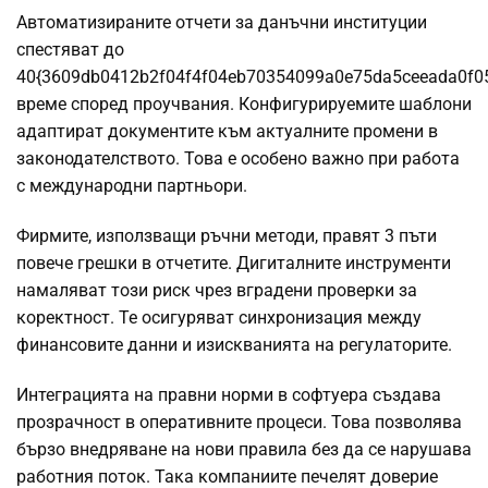
Автоматизираните отчети за данъчни институции
спестяват до
40{3609db0412b2f04f4f04eb70354099a0e75da5ceeada0f0
време според проучвания. Конфигурируемите шаблони
адаптират документите към актуалните промени в
законодателството. Това е особено важно при работа
с международни партньори.
Фирмите, използващи ръчни методи, правят 3 пъти
повече грешки в отчетите. Дигиталните инструменти
намаляват този риск чрез вградени проверки за
коректност. Те осигуряват синхронизация между
финансовите данни и изискванията на регулаторите.
Интеграцията на правни норми в софтуера създава
прозрачност в оперативните процеси. Това позволява
бързо внедряване на нови правила без да се нарушава
работния поток. Така компаниите печелят доверие