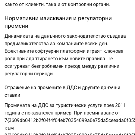
както от клиенти, така и от контролни органи.
Нормативни изисквания и регулаторни
промени
Динамиката на данъчното законодателство създава
предизвикателства за компаниите всеки ден.
Ефективните софтуерни платформи играят ключова
роля при адаптирането към новите правила. Те
осигуряват безпроблемен преход между различни
регулаторни периоди.
Отражение на промените в ДДС и другите данъчни
ставки
Промяната на ДДС за туристически услуги през 2011
година е показателен пример. При преминаване от
7{3609db0412b2f04f4f04eb70354099a0e75da5ceeada0f05
към