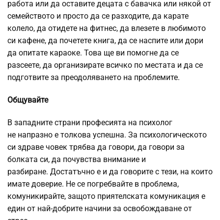
работа или да оставите децата с бавачка или някой от
семейството и просто да се разходите, да карате
колело, да отидете на фитнес, да влезете в любимото
си кафене, да почетете книга, да се наспите или дори
да опитате караоке. Това ще ви помогне да се
разсеете, да организирате всичко по местата и да се
подготвите за преодоляването на проблемите.
Общувайте
В западните страни професията на психолог
не напразно е толкова успешна. За психологическото
си здраве човек трябва да говори, да говори за
болката си, да почувства внимание и
разбиране. Достатъчно е и да говорите с тези, на които
имате доверие. Не се погребвайте в проблема,
комуникирайте, защото приятелската комуникация е
един от най-добрите начини за освобождаване от