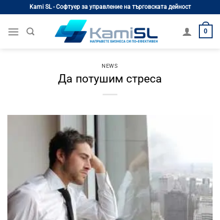
Skip
Kami SL - Софтуер за управление на търговската дейност
to
content
0
NEWS
Да потушим стреса