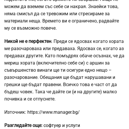
можем да вземем със себе си накрая. Знаейки това,
няма смисъл да се тревожим или стресираме за
материали неща. Времето ви е ограничено, радвайте
му се възможно повече.
Никой не е перфектен
. Преди се ядосвах когато хората
ме разочароваха или предаваха. Ядосвах се, когато аз
предавах другите. Като помъдрях обаче осъзнах, че да
мериш хората (включително себе си) с аршин за
съвършенство винаги ще ти осигури едно нещо –
разочарование. Обещания ще бъдат нарушавани и
грешки ще бъдат правени. Всичко това е част от да
бъдеш човек. Така че дайте си (и на другите) малко
почивка и се отпуснете.
Източник: https://www.manager.bg/
Разгледайте още:
софтуер и услуги