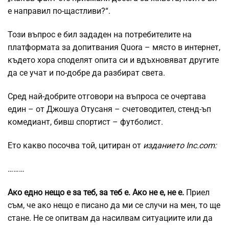
е направил по-щастливи?“.
Този въпрос е бил зададен на потребителите на
платформата за допитвания Quora – място в интернет,
където хора споделят опита си и вдъхновяват другите
да се учат и по-добре да разбират света.
Сред най-добрите отговори на въпроса се очертава
един – от Джошуа Отусаня – счетоводител, стенд-ъп
комедиант, бивш спортист – футболист.
Ето какво посочва той, цитиран от
изданието Inc.com:
………
Ако едно нещо е за теб, за теб е. Ако не е, не е.
Приел
съм, че ако нещо е писано да ми се случи на мен, то ще
стане. Не се опитвам да насилвам ситуациите или да