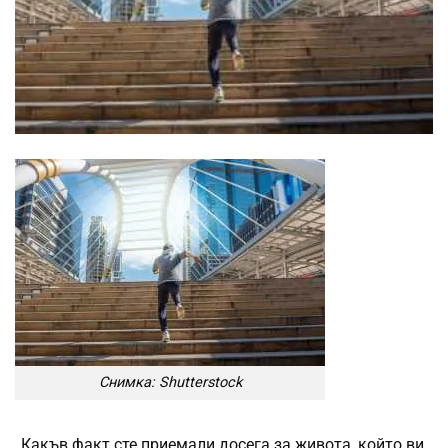
Снимка: Shutterstock
„Какъв факт сте приемали досега за живота, който ви