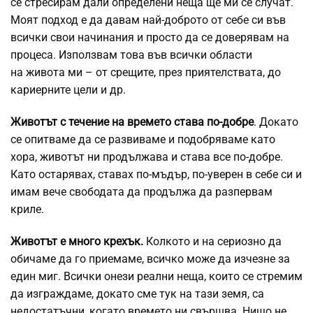
се стресирам дали определени неща ще ми се случат.
Моят подход е да давам най-доброто от себе си във
всички свои начинания и просто да се доверявам на
процеса. Използвам това във всички области
на живота ми – от срещите, през приятелствата, до
кариерните цели и др.
Животът с течение на времето става по-добре
. Докато
се опитваме да се развиваме и подобряваме като
хора, животът ни продължава и става все по-добре.
Като остарявах, ставах по-мъдър, по-уверен в себе си и
имам вече свободата да продължа да разпервам
криле.
Животът е много крехък.
Колкото и на сериозно да
обичаме да го приемаме, всичко може да изчезне за
един миг. Всички онези реални неща, които се стремим
да изграждаме, докато сме тук на тази земя, са
недостатъчни, когато времето ни свършва. Нищо не