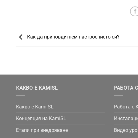
Как да приповдигнем настроението си?
КАКВО Е KAMISL
РАБОТА С
Какво е Kami SL
Работа с 
Концепция на KamiSL
Инсталаци
Етапи при внедряване
Видео уро