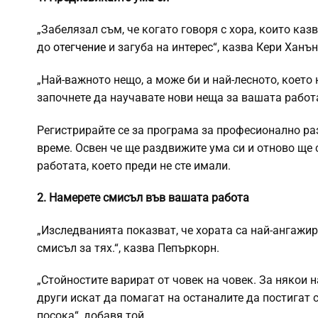
„Забелязал съм, че когато говоря с хора, които каз
до
отегчение
и загуба на интерес“, казва Кери Ханън,
„Най-важното нещо, а може би и най-лесното, което
започнете да научавате нови неща за вашата работа
Регистрирайте се за програма за професионално ра
време. Освен че ще раздвижите ума си и отново ще 
работата, което преди не сте имали.
2. Намерете смисъл във вашата работа
„Изследванията показват, че хората са най-ангажир
смисъл за тях.“, казва Пепъркорн.
„Стойностите варират от човек на човек. За някои 
други искат да помагат на останалите да постигат 
посока“, добавя той.