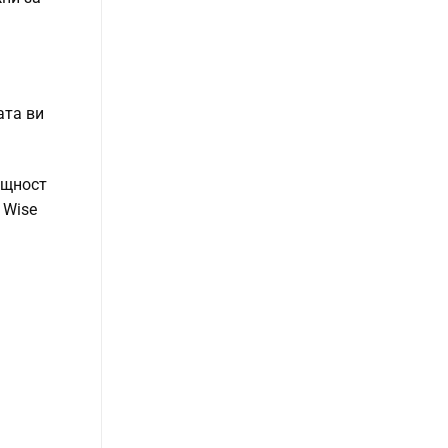
ата ви
ъщност
 Wise