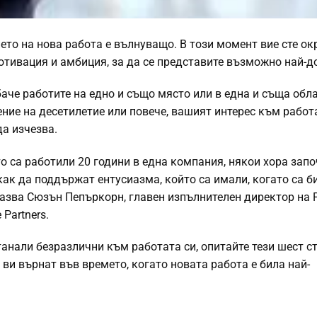
ето на нова работа е вълнуващо. В този момент вие сте ок
мотивация и амбиция, за да се представите възможно най-д
аче работите на едно и също място или в една и съща обла
ние на десетилетие или повече, вашият интерес към работ
да изчезва.
о са работили 20 години в една компания, някои хора запо
как да поддържат ентусиазма, който са имали, когато са би
казва Сюзън Пепъркорн, главен изпълнителен директор на P
 Partners.
станали безразлични към работата си, опитайте тези шест с
 ви върнат във времето, когато новата работа е била най-