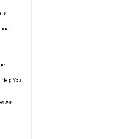
, и
ова,
де
а
 Help You
величи