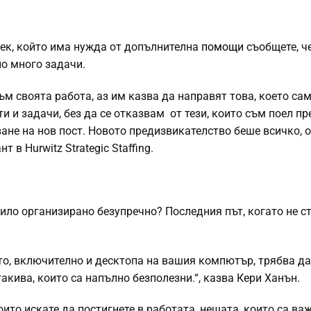
век, който има нужда от допълнителна
помощ
и съобщете, че
но много задачи.
ъм своята работа, аз им казва да направят това, което са
 и задачи, без да се отказвам от тези, които съм поел пр
ане на нов пост. Новото предизвикателство беше всичко, о
 в Hurwitz Strategic Staffing.
било организирано безупречно? Последния път, когато не с
то, включително и десктопа на вашия компютър, трябва да
такива, които са напълно безполезни.“, казва Кери Ханън.
ито искате да постигнете в работата, нещата, които са ва