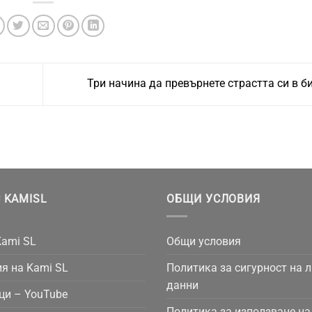
Три начина да превърнете страстта си в б
 KAMISL
ОБЩИ УСЛОВИЯ
Kami SL
Общи условия
я на Kami SL
Политика за сигурност на 
данни
ци – YouTube
Политика за използване на