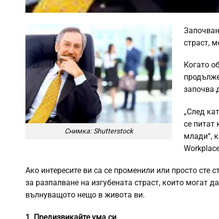
Започван
страст, 
Когато об
продълже
започва 
„След кат
се питат 
Снимка: Shutterstock
млади“, 
Workplace
Ако интересите ви са се променили или просто сте 
за разпалване на изгубената страст, които могат да
вълнуващото нещо в живота ви.
1. Предизвикайте ума си