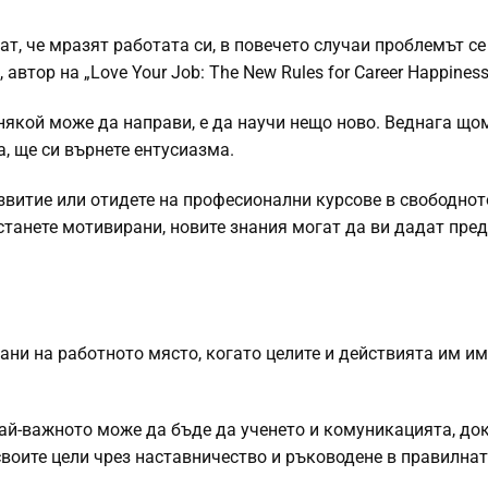
ват, че мразят работата си, в повечето случаи проблемът с
 автор на „Love Your Job: The New Rules for Career Happiness
 някой може да направи, е да научи нещо ново. Веднага що
, ще си върнете ентусиазма.
звитие или отидете на професионални курсове в свободнот
станете мотивирани, новите знания могат да ви дадат пре
ани на работното място, когато целите и действията им и
най-важното може да бъде да ученето и комуникацията, до
своите цели чрез наставничество и ръководене в правилна