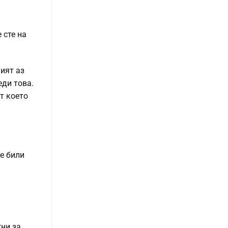
 сте на
мият аз
еди това.
т което
те били
жни за