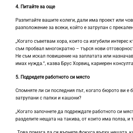
4. Питайте за още
Разпитайте вашите колеги, дали има проект или чо
разположение за всеки, който е затрупан с прекале
„Когато съветвам хора, които са изгубили интерес к
съм пробвал многократно – търся нови отговорности
Не съм искал повишение на заплатата или назначав
имах нужда.“, казва Брус Хорвиц, кариерен консултант
5. Подредете работното си място
Спомняте ли си последния път, когато бюрото ви е 
затрупани с папки и кашони?
„Когато започнете да подреждате работното си мяс
разделите нещата на такива, от които има полза, и 
„Това помага да си върнете фокуса върху нещата, ко