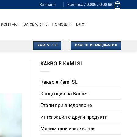
Влизане
Количка /
0.00
€
/ 0.00 лв.
0
КОНТАКТ
ЗА СВАЛЯНЕ
ПОМОЩ
БЛОГ
KAMI SL 3.0
KAMI SL И НАРЕДБА-Н18
КАКВО Е KAMI SL
Какво е Kami SL
Концепция на KamiSL
Етапи при внедряване
Интеграция с други продукти
Минимални изисквания