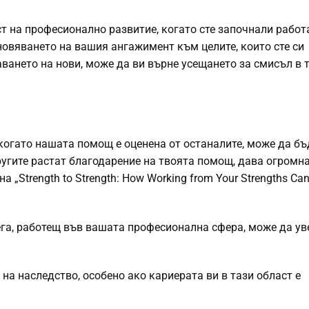
т на професионално развитие, когато сте започнали работа
новяването на вашия ангажимент към целите, които сте си
ването на нови, може да ви върне усещането за смисъл в т
 когато нашата помощ е оценена от останалите, може да бъ
гите растат благодарение на твоята помощ, дава огромн
 „Strength to Strength: How Working from Your Strengths Can
ега, работещ във вашата професионална сфера, може да у
а наследство, особено ако кариерата ви в тази област е