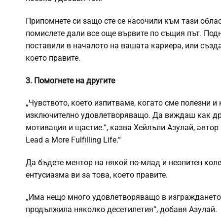
Припомнете си защо сте се насочили към тази облас
помислете дали все още вървите по същия път. Под
поставили в началото на вашата кариера, или създа
което правите.
3. Помогнете на другите
„Чувството, което изпитваме, когато сме полезни и
изключително удовлетворяващо. Да виждаш как дру
мотивация и щастие.“, казва Хейлъли Азулай, автор на
Lead a More Fulfilling Life.“
Да бъдете ментор на някой по-млад и неопитен кол
ентусиазма ви за това, което правите.
„Има нещо много удовлетворяващо в изграждането н
продължила няколко десетилетия“, добавя Азулай.