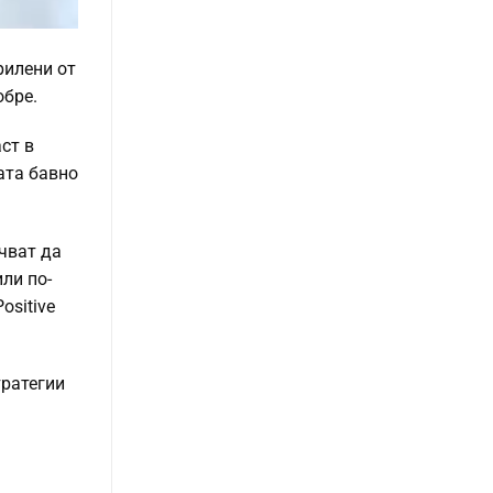
рилени от
обре.
ст в
ата бавно
чват да
ли по-
ositive
тратегии