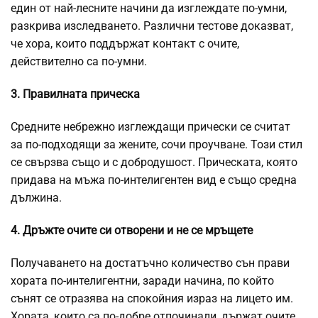
един от най-лесните начини да изглеждате по-умни,
разкрива изследването. Различни тестове доказват,
че хора, които поддържат контакт с очите,
действително са по-умни.
3. Правилната прическа
Средните небрежно изглеждащи прически се считат
за по-подходящи за жените, сочи проучване. Този стил
се свързва също и с добродушост. Прическата, която
придава на мъжа по-интелигентен вид е също средна
дължина.
4. Дръжте очите си отворени и не се мръщете
Получаването на достатъчно количество сън прави
хората по-интелигентни, заради начина, по който
сънят се отразява на спокойния израз на лицето им.
Хората, които са по-добре отпочинали, държат очите