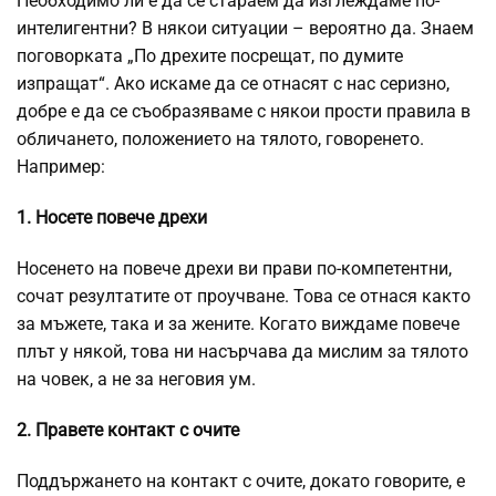
Необходимо ли е да се стараем да изглеждаме по-
интелигентни? В някои ситуации – вероятно да. Знаем
поговорката „По дрехите посрещат, по думите
изпращат“. Ако искаме да се отнасят с нас серизно,
добре е да се съобразяваме с някои прости правила в
обличането, положението на тялото, говоренето.
Например:
1. Носете повече дрехи
Носенето на повече дрехи ви прави по-компетентни,
сочат резултатите от проучване. Това се отнася както
за мъжете, така и за жените. Когато виждаме повече
плът у някой, това ни насърчава да мислим за тялото
на човек, а не за неговия ум.
2. Правете контакт с очите
Поддържането на контакт с очите, докато говорите, е