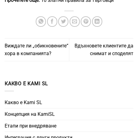
Прочетете още:
10 златни правила за търговци
Виждате ли „обикновените“
Вдъхновете клиентите да
хора в компанията?
снимат и споделят
КАКВО Е KAMI SL
Какво е Kami SL
Концепция на KamiSL
Етапи при внедряване
Интеграция с други продукти