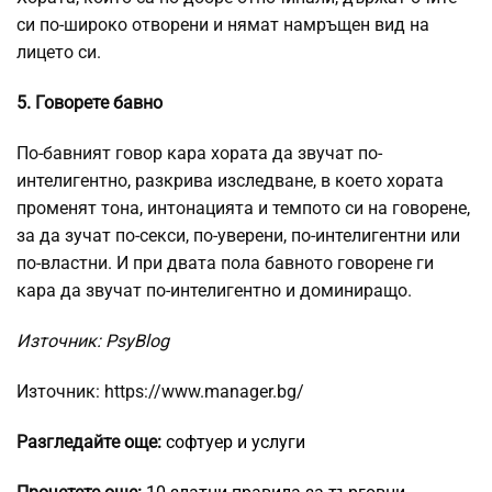
си по-широко отворени и нямат намръщен вид на
лицето си.
5. Говорете бавно
По-бавният говор кара хората да звучат по-
интелигентно, разкрива изследване, в което хората
променят тона, интонацията и темпото си на говорене,
за да зучат по-секси, по-уверени, по-интелигентни или
по-властни. И при двата пола бавното говорене ги
кара да звучат по-интелигентно и доминиращо.
Източник: PsyBlog
Източник: https://www.manager.bg/
Разгледайте още:
софтуер и услуги