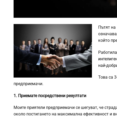
Пътят на
означава,
който пре
Работила
интелиге
най-добр
Това са 3
предприемачи.
1. Приемате посредствени резултати
Моите приятели предприемачи се шегуват, че страд
около постигането на максимална ефективност и вн