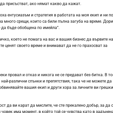
 да присъстват, ако нямат какво да кажат.
оха ентусиазъм и стратегия в работата на моя екип и ни п
на много срещи, които са били пълна загуба на време. Дор
е да бъде обобщена по имейла“.
сичко, което не помага на вас и вашия бизнес да вървите н
те ценят своето време и внимават да не го прахосват за
и провал и отказ и никога не се предават без битка. В то
и най-различни спънки и препятствия, така че не можете да
 обвинявайте вашия екип и други хора за личните ви грешки
ост да ви карат да мислите, че сте прекалено добър, за да 
 човек има момент, в който той се чувства като в задънен