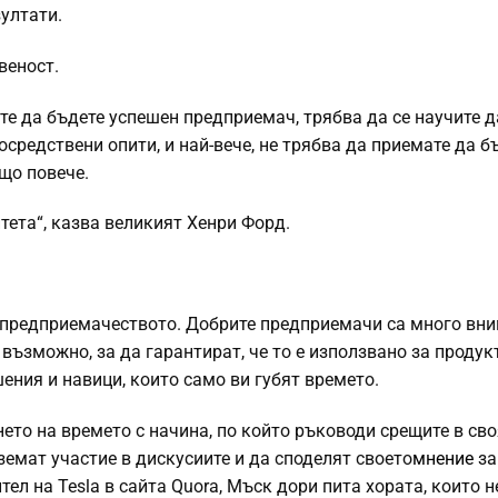
ултати.
веност.
ате да бъдете успешен предприемач, трябва да се научите д
осредствени опити, и най-вече, не трябва да приемате да б
що повече.
тета“, казва великият Хенри Форд.
в предприемачеството. Добрите предприемачи са много вн
 възможно, за да гарантират, че то е използвано за продук
ения и навици, които само ви губят времето.
то на времето с начина, по който ръководи срещите в св
емат участие в дискусиите и да споделят своето
мнение
за
л на Tesla в сайта Quora, Мъск дори пита хората, които н