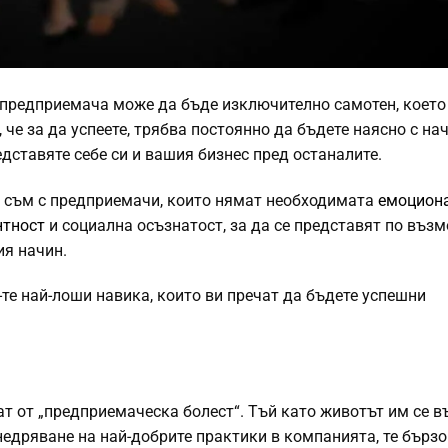
 предприемача може да бъде изключително самотен, което
 че за да успеете, трябва постоянно да бъдете наясно с нач
дставяте себе си и вашия бизнес пред останалите.
 съм с предприемачи, които нямат необходимата
емоцион
нтност
и социална осъзнатост, за да се представят по въз
ия начин.
-те най-лоши навика, които ви пречат да бъдете успешни
ат от „предприемаческа болест“. Тъй като животът им се в
едряване на най-добрите практики в компанията, те бързо