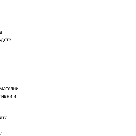
а
ъдете
имателни
тивни и
оята
е