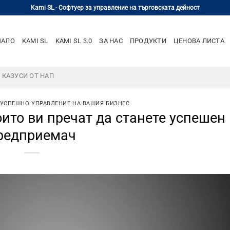
Kami SL - Софтуер за управление на търговската дейност
ЧАЛО
KAMI SL
KAMI SL 3.0
ЗА НАС
ПРОДУКТИ
ЦЕНОВА ЛИСТА
– КАЗУСИ ОТ НАП
 УСПЕШНО УПРАВЛЕНИЕ НА ВАШИЯ БИЗНЕС
оито ви пречат да станете успешен
редприемач