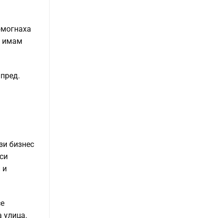
омогнаха
и имам
апред.
зи бизнес
 си
 и
се
а улица.