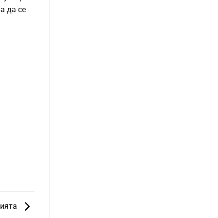
а да се
цията