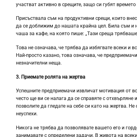
участват активно в срещите, защо си губят времето
Присъствала съм на продуктивни срещи, които внес
да се доближим до нашата крайна цел. Била съм и 
чаша за кафе, на която пише: „Тази среща трябваш
Това не означава, че трябва да избягвате всеки и в
Най-просто казано, това означава, че предприемачи
незначителни неща.
3. Приемате ролята на жертва
Успешните предприемачи извличат мотивация от всек
често ще ви се налага да се справяте с отхвърляне 
позволите да гледате на себе си като на жертва. Не
неуспехи.
Никога не трябва да позволявате вашето
его
и горд
занимавате с определени задачи. В живота на всеки