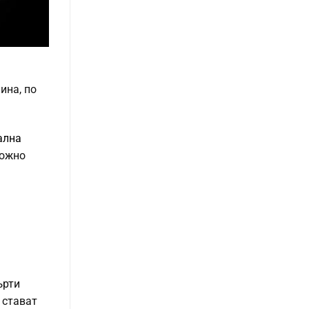
ина, по
ална
можно
ърти
 стават