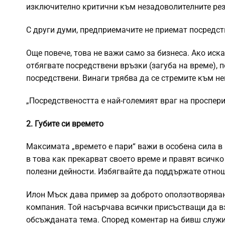
изключително критични към незадоволителните рез
С други думи, предприемачите не приемат посредст
Още повече, това не важи само за бизнеса. Ако иск
отбягвате посредствени връзки (загуба на време), п
посредствени. Винаги трябва да се стремите към не
„Посредствеността е най-големият враг на проспери
2. Губите си времето
Максимата „времето е пари“ важи в особена сила 
в това как прекарват своето време и правят всичко
полезни дейности. Избягвайте да поддържате отнош
Илон Мъск дава пример за доброто оползотворяване
компания. Той насърчава всички присъстващи да вз
обсъжданата тема. Според коментар на бивш служите