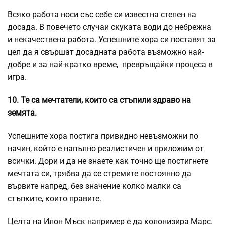
Всяко работа носи със себе си известна степен на
досада. В повечето случаи скуката води до небрежна
и некачествена работа. Успешните хора си поставят за
цел да я свършат досадната работа възможно най-
добре и за най-кратко време, превръщайки процеса в
игра.
10. Те са мечтатели, които са стъпили здраво на
земята.
Успешните хора постига привидно невъзможни по
начин, който е напълно реалистичен и приложим от
всички. Дори и да не знаете как точно ще постигнете
мечтата си, трябва да се стремите постоянно да
вървите напред, без значение колко малки са
стъпките, които правите.
Целта на Илон Мъск например е да колонизира Марс.