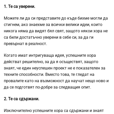
1. Те са уверени.
Можете ли да си представите до къде бихме могли да
стигнем, ако знаехме за всички велики идеи, които
никога няма да видят бял свят, защото някои хора не
са били достатъчно уверени в себе си, за да ги
превърнат в реалност.
Когато имат интригуваща идея, успешните хора
действат решително, за да я осъществят, защото
знаят, че един неуспешен проект не е показателен за
техните способности. Вместо това, те гледат на
провалите като на възможност да научат нещо ново и
да се подготвят по-добре за следващия опит.
2. Те са сдържани.
Изключително успешните хора са сдържани и знаят