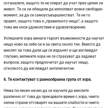
останалите, защото те не спират да учат през целия си
живот. Те са си обещали да използват всеки свободен
момент, за да се самоусъвършенстват. Те не го
правят, защото това е „правилното нещо“, а защото
това им носи удоволствие и удовлетворение.
Успешните хора винаги търсят възможности да научат
нещо ново за себе си и за света около тях. Вместо да
мислят за това дали ще се издънят и ще изглеждат
глупаво, великите хора не се страхуват да задават
въпроси, защото предпочитат да научат нещо,
отколкото да изглеждат интелигентни.
6. Те контактуват с разнообразна група от хора.
Няма по-лесен начин да се научите да мислите
различно от това да прекарвате време с хора, чиито
силни страни отговарят на вашите слабости и чиито