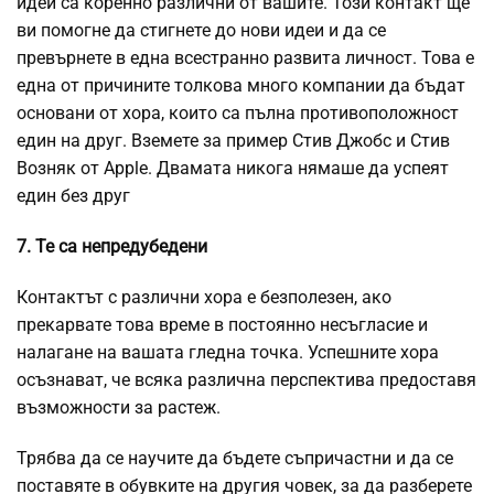
идеи са коренно различни от вашите. Този контакт ще
ви помогне да стигнете до нови идеи и да се
превърнете в една всестранно развита личност. Това е
една от причините толкова много компании да бъдат
основани от хора, които са пълна противоположност
един на друг. Вземете за пример Стив Джобс и Стив
Возняк от Apple. Двамата никога нямаше да успеят
един без друг
7. Те са непредубедени
Контактът с различни хора е безполезен, ако
прекарвате това време в постоянно несъгласие и
налагане на вашата гледна точка. Успешните хора
осъзнават, че всяка различна перспектива предоставя
възможности за растеж.
Трябва да се научите да бъдете съпричастни и да се
поставяте в обувките на другия човек, за да разберете