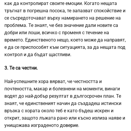
как да контролират своите емоции. Когато нещата
тръгнат в погрешна посока, те запазват спокойствие и
се съсредоточават върху намирането на решение на
проблема. Те знаят, че без значение дали новите са
добри или лоши, всичко с променя с течение на
времето. Единственото нещо, което може да направят,
е да се приспособят към ситуацията, за да нещата под
контрол и да бъдат щастливи.
3. Те са честни.
Най-успешните хора вярват, че честността и
почтеността, макар и болезнени на моменти, винаги
водят до най-добър резултат в дългосрочен план. Те
знаят, че единственият начин да създадеш истински
връзка с хората около теб е като бъдеш искрен и
открит, защото лъжата рано или късно излиза наяве и
унищожава изграденото
доверие
.