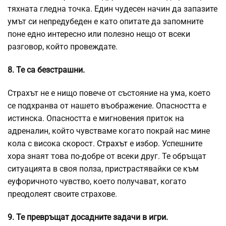
тяхната гледна точка. Един чудесен начин да запазите
умът си непредубеден е като опитате да запомните
поне едно интересно или полезно нещо от всеки
разговор, който провеждате.
8. Те са безстрашни.
Страхът не е нищо повече от състояние на ума, което
се подхранва от нашето въображение. Опасността е
истинска. Опасността е мигновения приток на
адреналин, който чувстваме когато покрай нас мине
кола с висока скорост.
Страхът
е избор. Успешните
хора знаят това по-добре от всеки друг. Те обръщат
ситуацията в своя полза, пристрастявайки се към
еуфоричното чувство, което получават, когато
преодолеят своите страхове.
9. Те превръщат досадните задачи в игри.