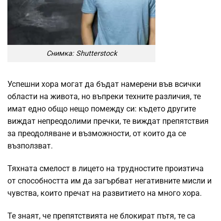
Снимка: Shutterstock
Успешни хора могат да бъдат намерени във всички
области на живота, но въпреки техните различия, те
имат едно общо нещо помежду си: където другите
виждат непреодолими пречки, те виждат препятствия
за преодоляване и възможности, от които да се
възползват.
Тяхната смелост в лицето на трудностите произтича
от способността им да загърбват негативните мисли и
чувства, които пречат на развитието на много хора.
Те знаят, че препятствията не блокират пътя, те са