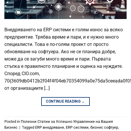
Внедряването на ERP системи е голям износ за всяко
предприятие. Трябва време и пари, и е нужно много
специалисти. Това е по-голям проект от просто
обновяване на софтуера. Ако не се планира добре,
може да се загуби много време и пари. Първата
стъпка е правилното планиране и оценка на нуждите.
Според CIO.com,
70{3609db0412b2f04f4f04eb70354099a0e75da5ceeada0f0
от организациите […]
CONTINUE READING
→
Posted in
Полезни Статии за Успешно Управление на Вашия
Бизнес
|
Tagged
ERP внедряване
,
ERP системи
,
бизнес софтуер
,