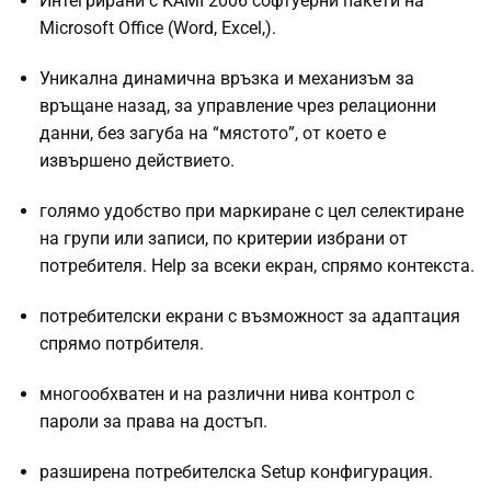
Интегрирани с KAMI 2006 софтуерни пакети на
Microsoft Office (Word, Excel,).
Уникална динамична връзка и механизъм за
връщане назад, за управление чрез релационни
данни, без загуба на “мястото”, от което е
извършено действието.
голямо удобство при маркиране с цел селектиране
на групи или записи, по критерии избрани от
потребителя. Help за всеки екран, спрямо контекста.
потребителски екрани с възможност за адаптация
спрямо потрбителя.
многообхватен и на различни нива контрол с
пароли за права на достъп.
разширена потребителска Setup конфигурация.