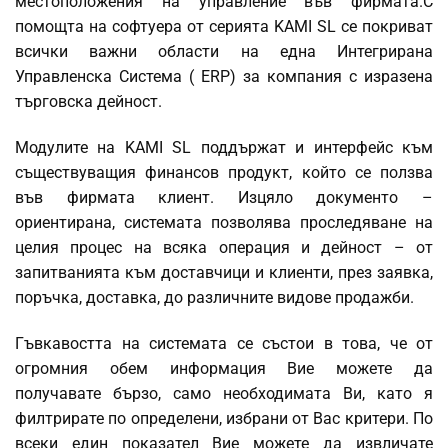
местоположения на управление във фирмата.С
помощта на софтуера от серията KAMI SL се покриват
всички важни области на една Интегрирана
Управленска Система ( ERP) за компания с изразена
търговска дейност.
Модулите на KAMI SL поддържат и интерфейс към
съществуващия финансов продукт, който се ползва
във фирмата клиент. Изцяло документо –
ориентирана, системата позволява проследяване на
целия процес на всяка операция и дейност – от
запитванията към доставчици и клиенти, през заявка,
поръчка, доставка, до различните видове продажби.
Гъвкавостта на системата се състои в това, че от
огромния обем информация Вие можете да
получавате бързо, само необходимата Ви, като я
филтрирате по определени, избрани от Вас критери. По
всеки един показател Вие можете да извличате