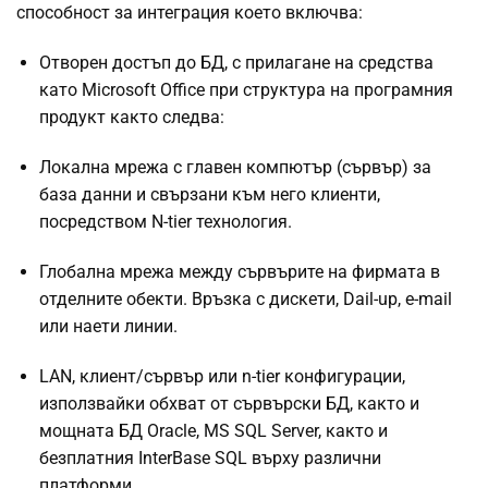
способност за интеграция което включва:
Отворен достъп до БД, с прилагане на средства
като Microsoft Office при структура на програмния
продукт както следва:
Локална мрежа с главен компютър (сървър) за
база данни и свързани към него клиенти,
посредством N-tier технология.
Глобална мрежа между сървърите на фирмата в
отделните обекти. Връзка с дискети, Dail-up, e-mail
или наети линии.
LAN, клиент/сървър или n-tier конфигурации,
използвайки обхват от сървърски БД, както и
мощната БД Oracle, MS SQL Server, както и
безплатния InterBase SQL върху различни
платформи.