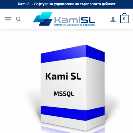
Skip
Kami SL - Софтуер за управление на търговската дейност
to
content
0