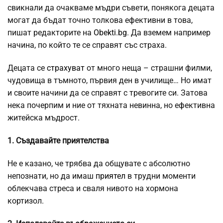
свикнали да очакваме мъдри съвети, понякога децата
могат да бъдат точно толкова ефективни в това,
пишат редакторите на
Obekti.bg
. Да вземем например
начина, по който те се справят със страха.
Децата се
страхуват
от много неща – страшни филми,
чудовища в тъмното, първия ден в училище… Но имат
и своите начини да се справят с тревогите си. Затова
нека почерпим и ние от тяхната невинна, но ефективна
житейска мъдрост.
1. Създавайте приятелства
Не е казано, че трябва да общувате с абсолютно
непознати, но да имаш
приятел
в трудни моменти
облекчава стреса и сваля нивото на хормона
кортизол.