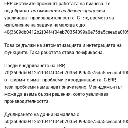
ERP системите променят работата на бизнеса. Те
подобряват
оптимизация на бизнес процеси
и
увеличават производителността. С тях, времето за
изпълнение на задачи намалява с до
40{3609db0412b2f04f4f04eb70354099a0e75da5ceeada0f0
Това се дължи на автоматизацията и интеграцията на
функциите. Така работата става по-ефикасна.
Преди внедряването на ERP,
70{3609db0412b2f04f4f04eb70354099a0e75da5ceeada0f0
от фирмите имат проблеми с координацията. С ERP,
тези проблеми намаляват значително. Мениджмънтът
може да взема бързи решения, което увеличава
производителността.
Дублирането на данни намалява с
50{3609db0412b2f04f4f04eb70354099a0e75da5ceeada0f0