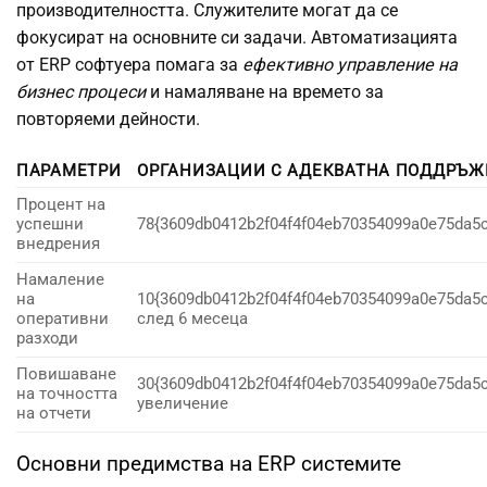
производителността. Служителите могат да се
фокусират на основните си задачи. Автоматизацията
от ERP софтуера помага за
ефективно управление на
бизнес процеси
и намаляване на времето за
повторяеми дейности.
ПАРАМЕТРИ
ОРГАНИЗАЦИИ С АДЕКВАТНА ПОДДРЪЖ
Процент на
успешни
78{3609db0412b2f04f4f04eb70354099a0e75da5
внедрения
Намаление
на
10{3609db0412b2f04f4f04eb70354099a0e75da5
оперативни
след 6 месеца
разходи
Повишаване
30{3609db0412b2f04f4f04eb70354099a0e75da5
на точността
увеличение
на отчети
Основни предимства на ERP системите