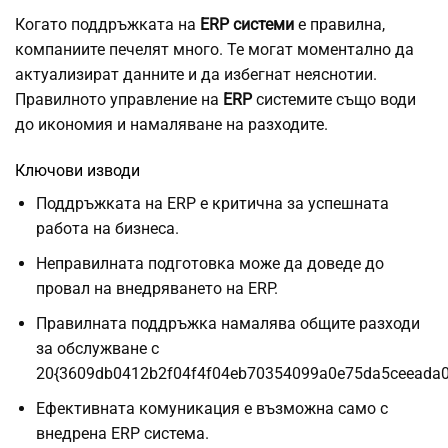
Когато поддръжката на
ERP системи
е правилна,
компаниите печелят много. Те могат моментално да
актуализират данните и да избегнат неяснотии.
Правилното управление на
ERP
системите също води
до икономия и намаляване на разходите.
Ключови изводи
Поддръжката на ERP е критична за успешната
работа на бизнеса.
Неправилната подготовка може да доведе до
провал на внедряването на ERP.
Правилната поддръжка намалява общите разходи
за обслужване с
20{3609db0412b2f04f4f04eb70354099a0e75da5ceeada0
Eфективната комуникация е възможна само с
внедрена ERP система.