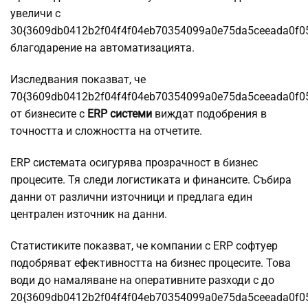
увеличи с
30{3609db0412b2f04f4f04eb70354099a0e75da5ceeada0f0
благодарение на автоматизацията.
Изследвания показват, че
70{3609db0412b2f04f4f04eb70354099a0e75da5ceeada0f0
от бизнесите с
ERP системи
виждат подобрения в
точността и сложността на отчетите.
ERP системата осигурява прозрачност в бизнес
процесите. Тя следи логистиката и финансите. Събира
данни от различни източници и предлага един
централен източник на данни.
Статистиките показват, че компании с ERP софтуер
подобряват ефективността на бизнес процесите. Това
води до намаляване на оперативните разходи с до
20{3609db0412b2f04f4f04eb70354099a0e75da5ceeada0f0