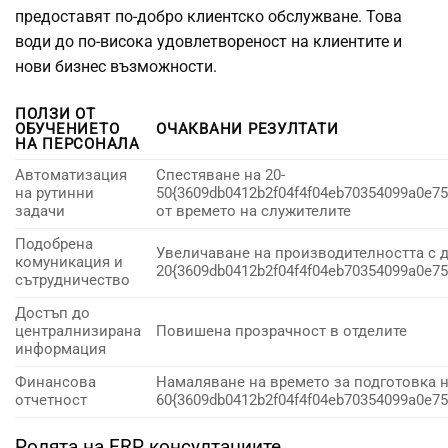
предоставят по-добро клиентско обслужване. Това
води до по-висока удовлетвореност на клиентите и
нови бизнес възможности.
ПОЛЗИ ОТ
ОБУЧЕНИЕТО
ОЧАКВАНИ РЕЗУЛТАТИ
НА ПЕРСОНАЛА
Автоматизация
Спестяване на 20-
на рутинни
50{3609db0412b2f04f4f04eb70354099a0e7
задачи
от времето на служителите
Подобрена
Увеличаване на производителността с 
комуникация и
20{3609db0412b2f04f4f04eb70354099a0e7
сътрудничество
Достъп до
централнизирана
Повишена прозрачност в отделите
информация
Финансова
Намаляване на времето за подготовка на
отчетност
60{3609db0412b2f04f4f04eb70354099a0e7
Ролята на ERP консултациите