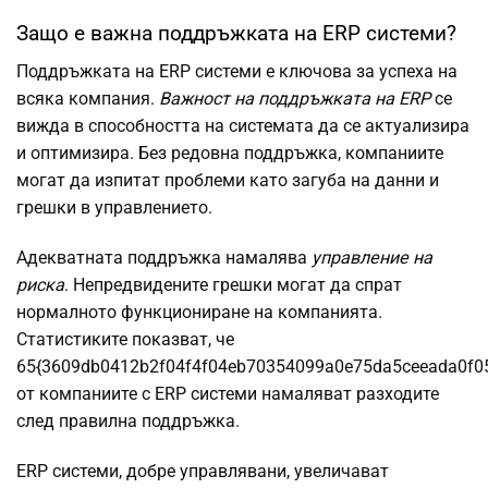
Защо е важна поддръжката на ERP системи?
Поддръжката на ERP системи е ключова за успеха на
всяка компания.
Важност на поддръжката на ERP
се
вижда в способността на системата да се актуализира
и оптимизира. Без редовна поддръжка, компаниите
могат да изпитат проблеми като загуба на данни и
грешки в управлението.
Адекватната поддръжка намалява
управление на
риска
. Непредвидените грешки могат да спрат
нормалното функциониране на компанията.
Статистиките показват, че
65{3609db0412b2f04f4f04eb70354099a0e75da5ceeada0f0
от компаниите с ERP системи намаляват разходите
след правилна поддръжка.
ERP системи, добре управлявани, увеличават