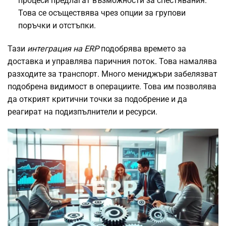
процеси предлагат възможности за спестявания.
Това се осъществява чрез опции за групови
поръчки и отстъпки.
Тази
интеграция на ERP
подобрява времето за
доставка и управлява паричния поток. Това намалява
разходите за транспорт. Много мениджъри забелязват
подобрена видимост в операциите. Това им позволява
да открият критични точки за подобрение и да
реагират на подизпълнители и ресурси.