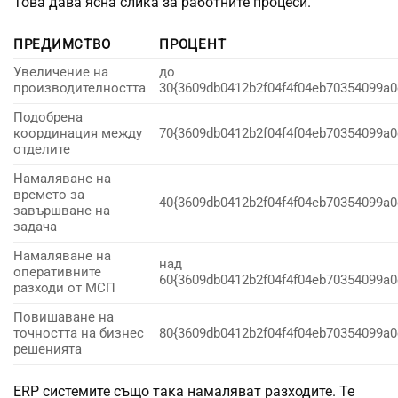
Това дава ясна слика за работните процеси.
ПРЕДИМСТВО
ПРОЦЕНТ
Увеличение на
до
производителността
30{3609db0412b2f04f4f04eb70354099a
Подобрена
координация между
70{3609db0412b2f04f4f04eb70354099a
отделите
Намаляване на
времето за
40{3609db0412b2f04f4f04eb70354099a
завършване на
задача
Намаляване на
над
оперативните
60{3609db0412b2f04f4f04eb70354099a
разходи от МСП
Повишаване на
точността на бизнес
80{3609db0412b2f04f4f04eb70354099a
решенията
ERP системите също така намаляват разходите. Те