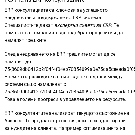
ERP консултациите са ключови за успешното
внедряване и поддържане на ERP системи.
Специалистите дават
експертни съвети за ERP
. Те
помагат на компаниите да подобрят процесите и да
намалят грешките.
След внедряването на ERP, грешките могат да се
намалят до
75{3609db0412b2f04f4f04eb70354099a0e75da5ceeada0f0
Времето и разходите за въвеждане на данни между
системи също намаляват с
75{3609db0412b2f04f4f04eb70354099a0e75da5ceeada0f0
Това е големи прогреси в управлението на ресурсите.
ERP консултантите анализират текущото състояние на
бизнеса. Те предлагат решения, които са адаптирани
за нуждите на клиента. Например, оптимизацията на