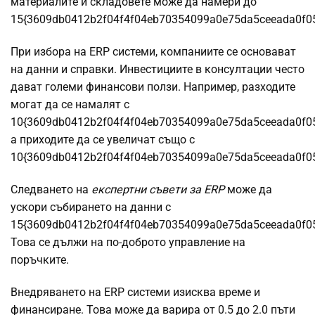
материалите и складовете може да намери до
15{3609db0412b2f04f4f04eb70354099a0e75da5ceeada0f0
При избора на ERP системи, компаниите се основават
на данни и справки. Инвестициите в консултации често
дават големи финансови ползи. Например, разходите
могат да се намалят с
10{3609db0412b2f04f4f04eb70354099a0e75da5ceeada0f0
а приходите да се увеличат също с
10{3609db0412b2f04f4f04eb70354099a0e75da5ceeada0f0
Следването на
експертни съвети за ERP
може да
ускори събирането на данни с
15{3609db0412b2f04f4f04eb70354099a0e75da5ceeada0f0
Това се дължи на по-доброто управление на
поръчките.
Внедряването на ERP системи изисква време и
финансиране. Това може да варира от 0.5 до 2.0 пъти