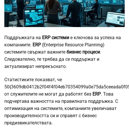
Поддръжката на
ERP системи
е ключова за успеха на
компаниите.
ERP
(Enterprise Resource Planning)
системите свържат важните
бизнес процеси
.
Следователно, те трябва да се поддържат и
актуализират непрекъснато.
Статистиките показват, че
50{3609db0412b2f04f4f04eb70354099a0e75da5ceeada0f0
от служителите не могат да работят без
ERP
. Това
подчертава важността на правилната поддръжка. С
оптимизация на системите, компаниите увеличават
производителността си и справят с бизнес
предизвикателствата.