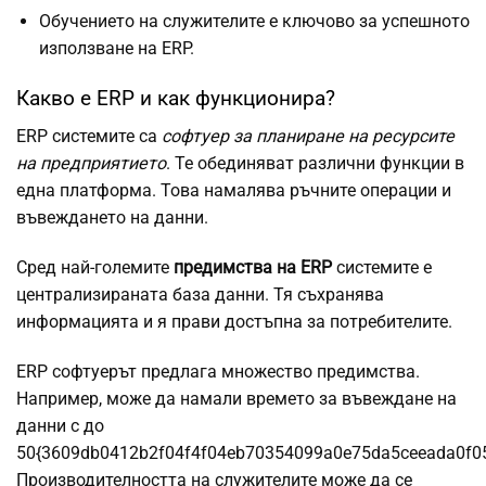
Обучението на служителите е ключово за успешното
използване на ERP.
Какво е ERP и как функционира?
ERP системите са
софтуер за планиране на ресурсите
на предприятието
. Те обединяват различни функции в
една платформа. Това намалява ръчните операции и
въвеждането на данни.
Сред най-големите
предимства на ERP
системите е
централизираната база данни. Тя съхранява
информацията и я прави достъпна за потребителите.
ERP софтуерът предлага множество предимства.
Например, може да намали времето за въвеждане на
данни с до
50{3609db0412b2f04f4f04eb70354099a0e75da5ceeada0f0
Производителността на служителите може да се