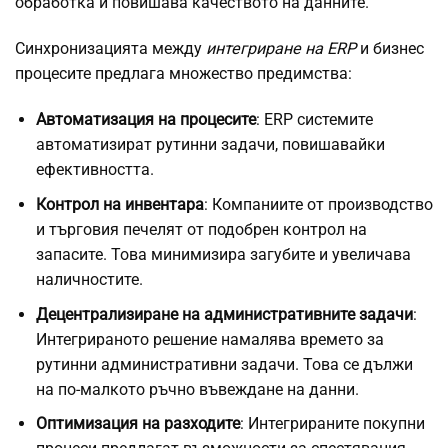
обработка и повишава качеството на данните.
Синхронизацията между
интегриране на ERP
и бизнес
процесите предлага множество предимства:
Автоматизация на процесите
: ERP системите
автоматизират рутинни задачи, повишавайки
ефективността.
Контрол на инвентара
: Компаниите от производство
и търговия печелят от подобрен контрол на
запасите. Това минимизира загубите и увеличава
наличностите.
Децентрализиране на административните задачи
:
Интегрираното решение намалява времето за
рутинни административни задачи. Това се дължи
на по-малкото ръчно въвеждане на данни.
Оптимизация на разходите
: Интегрираните покупни