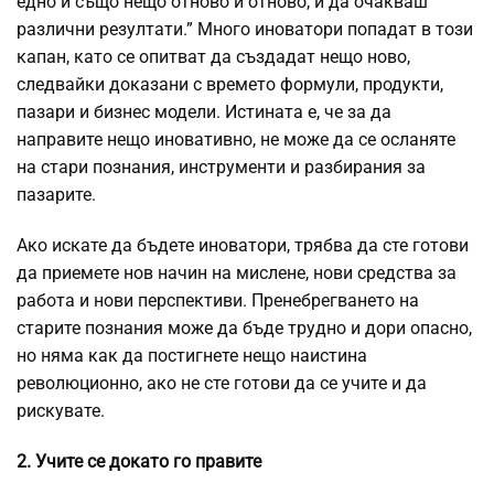
едно и също нещо отново и отново, и да очакваш
различни резултати.” Много иноватори попадат в този
капан, като се опитват да създадат нещо ново,
следвайки доказани с времето формули, продукти,
пазари и бизнес модели. Истината е, че за да
направите нещо иновативно, не може да се осланяте
на стари познания, инструменти и разбирания за
пазарите.
Ако искате да бъдете иноватори, трябва да сте готови
да приемете нов начин на мислене, нови средства за
работа и нови перспективи. Пренебрегването на
старите познания може да бъде трудно и дори опасно,
но няма как да постигнете нещо наистина
революционно, ако не сте готови да се учите и да
рискувате.
2. Учите се докато го правите