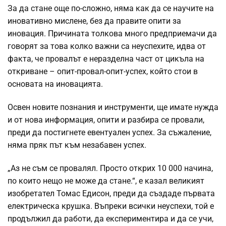
За да стане още по-сложно, няма как да се научите на
иновативно мислене, без да правите опити за
иновация. Причината толкова много предприемачи да
говорят за това колко важни са неуспехите, идва от
факта, че провалът е неразделна част от цикъла на
откриване – опит-провал-опит-успех, който стои в
основата на иновацията.
Освен новите познания и инструменти, ще имате нужда
и от нова информация, опити и разбира се провали,
преди да постигнете евентуален успех. За съжаление,
няма пряк път към незабавен успех.
„Аз не съм се провалял. Просто открих 10 000 начина,
по които нещо не може да стане.“, е казал великият
изобретател Томас Едисон, преди да създаде първата
електрическа крушка. Въпреки всички неуспехи, той е
продължил да работи, да експериментира и да се учи,