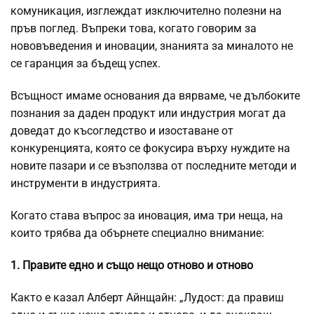
комуникация, изглеждат изключително полезни на
пръв поглед. Въпреки това, когато говорим за
нововъведения и иновации, знанията за миналото не
се гаранция за бъдещ успех.
Всъщност имаме основания да вярваме, че дълбоките
познания за даден продукт или индустрия могат да
доведат до късогледство и изоставане от
конкуренцията, която се фокусира върху нуждите на
новите пазари и се възползва от последните методи и
инструменти в индустрията.
Когато става въпрос за иновация, има три неща, на
които трябва да обърнете специално внимание:
1. Правите едно и също нещо отново и отново
Както е казал Алберт Айнщайн: „Лудост: да правиш