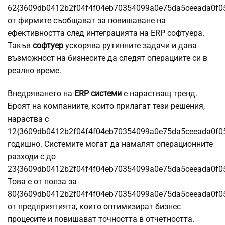
62{3609db0412b2f04f4f04eb70354099a0e75da5ceeada0f0
от фирмите съобщават за повишаване на
ефективността след интеграцията на ERP софтуера.
Такъв
софтуер
ускорява рутинните задачи и дава
възможност на бизнесите да следят операциите си в
реално време.
Внедряването на
ERP системи
е нарастващ тренд.
Броят на компаниите, които прилагат тези решения,
нараства с
12{3609db0412b2f04f4f04eb70354099a0e75da5ceeada0f0
годишно. Системите могат да намалят операционните
разходи с до
23{3609db0412b2f04f4f04eb70354099a0e75da5ceeada0f0
Това е от полза за
80{3609db0412b2f04f4f04eb70354099a0e75da5ceeada0f0
от предприятията, които оптимизират бизнес
процесите и повишават точността в отчетността.