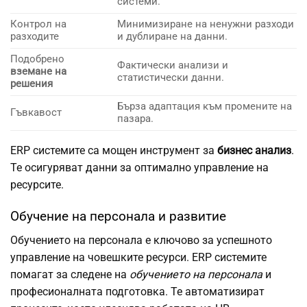
системи.
Контрол на
Минимизиране на ненужни разходи
разходите
и дублиране на данни.
Подобрено
Фактически анализи и
вземане на
статистически данни.
решения
Бърза адаптация към промените на
Гъвкавост
пазара.
ERP системите са мощен инструмент за
бизнес анализ
.
Те осигуряват данни за оптимално управление на
ресурсите.
Обучение на персонала и развитие
Обучението на персонала е ключово за успешното
управление на човешките ресурси. ERP системите
помагат за следене на
обучението на персонала
и
професионалната подготовка. Те автоматизират