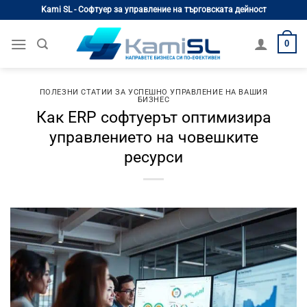
Skip
Kami SL - Софтуер за управление на търговската дейност
to
content
0
ПОЛЕЗНИ СТАТИИ ЗА УСПЕШНО УПРАВЛЕНИЕ НА ВАШИЯ
БИЗНЕС
Как ERP софтуерът оптимизира
управлението на човешките
ресурси