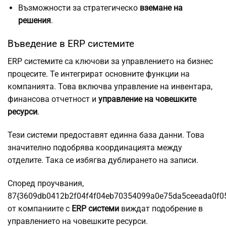
Възможности за стратегическо
вземане на
решения
.
Въведение в ERP системите
ERP системите са ключови за управлението на бизнес
процесите. Те интегрират основните функции на
компанията. Това включва управление на инвентара,
финансова отчетност и
управление на човешките
ресурси
.
Тези системи предоставят единна база данни. Това
значително подобрява координацията между
отделите. Така се избягва дублирането на записи.
Според проучвания,
87{3609db0412b2f04f4f04eb70354099a0e75da5ceeada0f0
от компаниите с
ERP системи
виждат подобрение в
управлението на човешките ресурси.