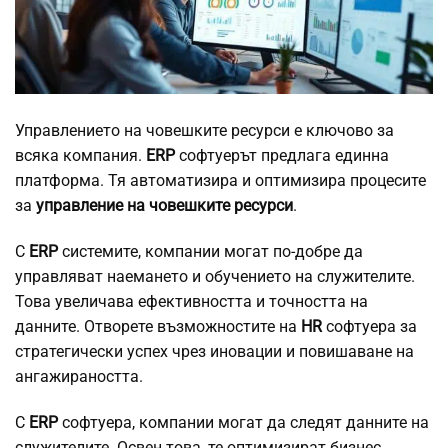
Управлението на човешките ресурси е ключово за
всяка компания.
ERP
софтуерът предлага единна
платформа. Тя автоматизира и оптимизира процесите
за
управление на човешките ресурси
.
С
ERP
системите, компании могат по-добре да
управляват наемането и обучението на служителите.
Това увеличава ефективността и точността на
данните. Отворете възможностите на
HR
софтуера за
стратегически успех чрез иновации и повишаване на
ангажираността.
С
ERP
софтуера, компании могат да следят данните на
служителите. Освен това, те оптимизират бизнес