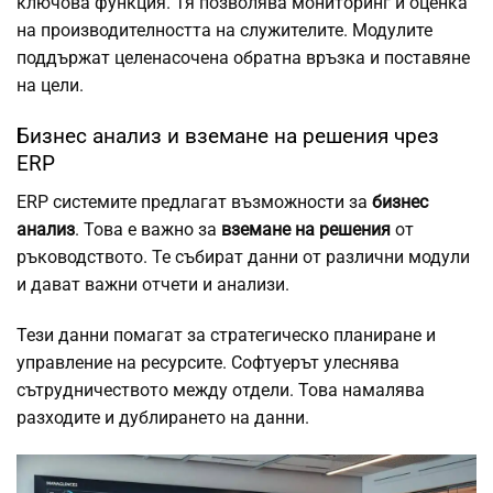
ключова функция. Тя позволява мониторинг и оценка
на производителността на служителите. Модулите
поддържат целенасочена обратна връзка и поставяне
на цели.
Бизнес анализ и вземане на решения чрез
ERP
ERP системите предлагат възможности за
бизнес
анализ
. Това е важно за
вземане на решения
от
ръководството. Те събират данни от различни модули
и дават важни отчети и анализи.
Тези данни помагат за стратегическо планиране и
управление на ресурсите. Софтуерът улеснява
сътрудничеството между отдели. Това намалява
разходите и дублирането на данни.