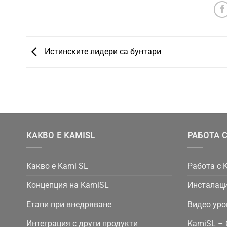
Истинските лидери са бунтари
КАКВО Е KAMISL
РАБОТА С
Какво е Kami SL
Работа с 
Концепция на KamiSL
Инсталаци
Етапи при внедряване
Видео уро
Интеграция с други продукти
KamiSL – 