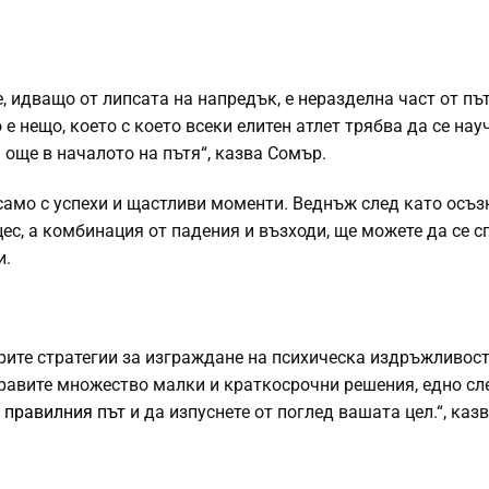
 идващо от липсата на напредък, е неразделна част от пъ
 нещо, което с което всеки елитен атлет трябва да се науч
 още в началото на пътя“, казва Сомър.
амо с успехи и щастливи моменти. Веднъж след като осъзн
ес, а комбинация от падения и възходи, ще можете да се с
и.
рите стратегии за изграждане на психическа издръжливост
равите множество малки и краткосрочни решения, едно сле
т
правилния път
и да изпуснете от поглед вашата цел.“, каз