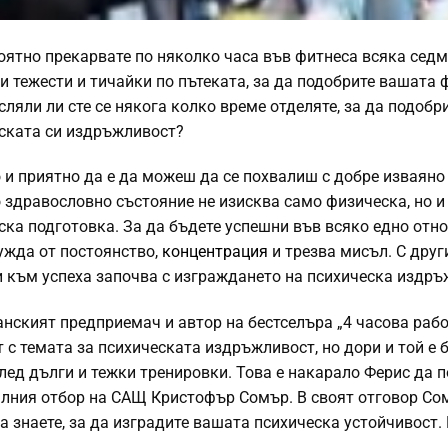
оятно прекарвате по няколко часа във фитнеса всяка седм
и тежести и тичайки по пътеката, за да подобрите вашата 
сляли ли сте се някога колко време отделяте, за да подобр
ската си издръжливост?
 и приятно да е да можеш да се похвалиш с добре изваяно 
 здравословно състояние не изисква само физическа, но и
ска подготовка. За да бъдете успешни във всяко едно отн
ужда от постоянство,
концентрация
и трезва мисъл. С друг
и към успеха започва с изграждането на психическа издръ
нският предприемач и автор на бестселъра „4 часова раб
 с темата за психическата издръжливост, но дори и той е 
лед дълги и тежки тренировки. Това е накарало Ферис да 
алния отбор на САЩ Кристофър Сомър. В своят отговор Со
 знаете, за да изградите вашата психическа устойчивост. 