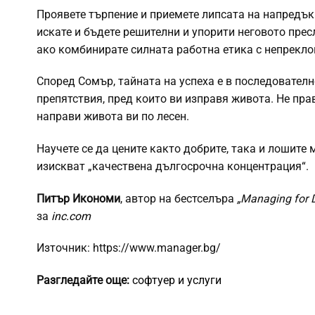
Проявете търпение и приемете липсата на напредък
искате и бъдете решителни и упорити неговото прес
ако комбинирате силната работна етика с непрекло
Според Сомър, тайната на успеха е в последователн
препятствия, пред които ви изправя живота. Не пра
направи живота ви по лесен.
Научете се да цените както добрите, така и лошите
изискват „качествена дългосрочна концентрация“.
Питър Икономи
, автор на бестселъра
„Managing for 
за
inc.com
Източник: https://www.manager.bg/
Разгледайте още:
софтуер и услуги