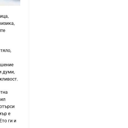
ица,
физика,
ите
тяло,
ошение
и думи,
жливост.
отна
бил
потърси
мър е
Ето ги и