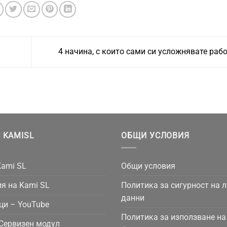
4 начина, с които сами си усложнявате раб
 KAMISL
ОБЩИ УСЛОВИЯ
Kami SL
Общи условия
я на Kami SL
Политика за сигурност на 
данни
ци – YouTube
Политика за използване на
Сервизен модул