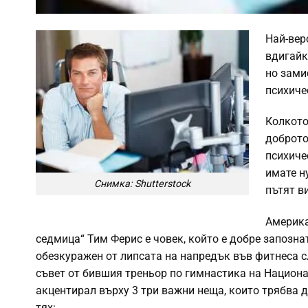
Най-вер
вдигайк
но зами
психиче
Колкото
доброто
психиче
имате н
Снимка: Shutterstock
пътят в
Америка
седмица“ Тим Ферис е човек, който е добре запознат
обезкуражен от липсата на напредък във фитнеса с
съвет от бившия треньор по гимнастика на Национ
акцентирал върху 3 три важни неща, които трябва да
тях: