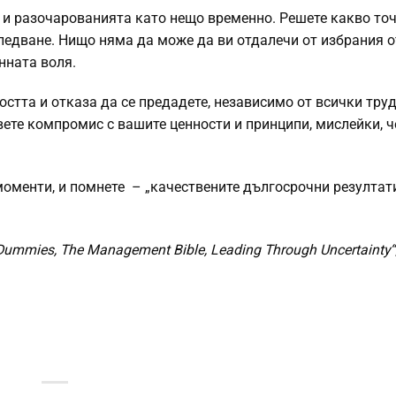
 и разочарованията като нещо временно. Решете какво то
ледване. Нищо няма да може да ви отдалечи от избрания от
нната воля.
остта и отказа да се предадете, независимо от всички тру
вете компромис с вашите ценности и принципи, мислейки, ч
 моменти, и помнете – „качествените дългосрочни резултат
Dummies, The Management Bible, Leading Through Uncertainty“