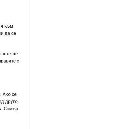
тя към
и да се
аете, че
правяте с
. Ако се
д друго,
ва Сомър.