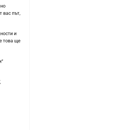
чно
 вас път,
дности и
е това ще
и“
,