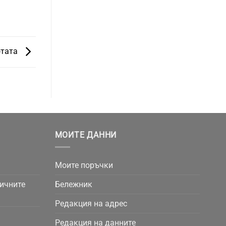
отата
МОИТЕ ДАННИ
Моите поръчки
личните
Бележник
Редакция на адрес
Редакция на данните