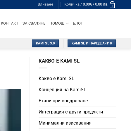
Влизане
Количка /
0.00
€
/ 0.00 лв.
0
КОНТАКТ
ЗА СВАЛЯНЕ
ПОМОЩ
БЛОГ
KAMI SL 3.0
KAMI SL И НАРЕДБА-Н18
КАКВО Е KAMI SL
Какво е Kami SL
Концепция на KamiSL
Етапи при внедряване
Интеграция с други продукти
Минимални изисквания