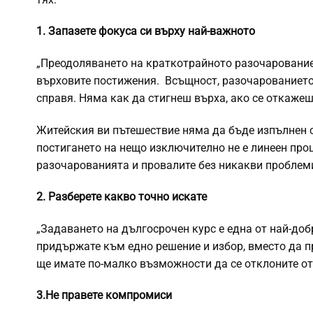
1. Запазете фокуса си върху най-важното
„Преодоляването на краткотрайното разочарование,
върховите постижения. Всъщност, разочарованието е
справя. Няма как да стигнеш върха, ако се откажеш
Житейския ви пътешествие няма да бъде изпълнен с
постигането на нещо изключително не е линеен проц
разочарованията и провалите без никакви проблем
2. Разберете какво точно искате
„Задаването на дългосрочен курс е една от най-доб
придържате към едно решение и избор, вместо да п
ще имате по-малко възможности да се отклоните о
3.Не правете компромиси