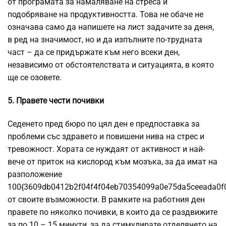
от програмата за намаляване на стреса и
подобряване на продуктивността. Това не обаче не
означава само да напишете на лист задачите за деня,
в ред на значимост, но и да изпълните по-трудната
част – да се придържате към него всеки ден,
независимо от обстоятелствата и ситуацията, в която
ще се озовете.
5. Правете чести почивки
Седенето пред бюро по цял ден е предпоставка за
проблеми със здравето и повишени нива на стрес и
тревожност. Хората се нуждаят от активност и най-
вече от приток на кислород към мозъка, за да имат на
разположение
100{3609db0412b2f04f4f04eb70354099a0e75da5ceeada0f
от своите възможности. В рамките на работния ден
правете по няколко почивки, в които да се раздвижите
за по 10 – 15 минути, за да стимулирате отделянето на