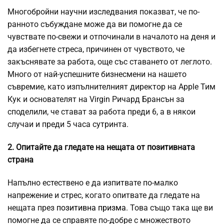
Многобройни научни изследвания показват, че по-
ранното събуждане може да ви помогне да се
чувствате по-свежи и отпочинали в началото на деня и
да избегнете стреса, причинен от чувството, че
закъснявате за работа, още със ставането от леглото.
Много от най-успешните бизнесмени на нашето
съвремие, като изпълнителният директор на Apple Тим
Кук и основателят на Virgin Ричард Брансън за
споделили, че стават за работа преди 6, а в някои
случаи и преди 5 часа сутринта.
2. Опитайте да гледате на нещата от позитивната
страна
Напълно естествено е да изпитвате по-малко
напрежение и стрес, когато опитвате да гледате на
нещата през
позитивна призма
. Това също така ще ви
помогне да се справяте по-добре с множеството