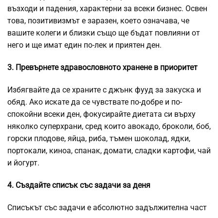
възходи и падения, характерни за всеки бизнес. Освен
това, позитивизмът е заразен, което означава, че
вашите колеги и близки също ще бъдат повлияни от
него и ще имат един по-лек и приятен ден.
3. Превърнете здравословното хранене в приоритет
Избягвайте да се храните с джънк фууд за закуска и
обяд. Ако искате да се чувствате по-добре и по-
спокойни всеки ден, фокусирайте диетата си върху
няколко суперхрани, сред които авокадо, броколи, боб,
горски плодове, яйца, риба, тъмен шоколад, ядки,
портокали, киноа, спанак, домати, сладки картофи, чай
и йогурт.
4. Създайте списък със задачи за деня
Списъкът със задачи е абсолютно задължителна част