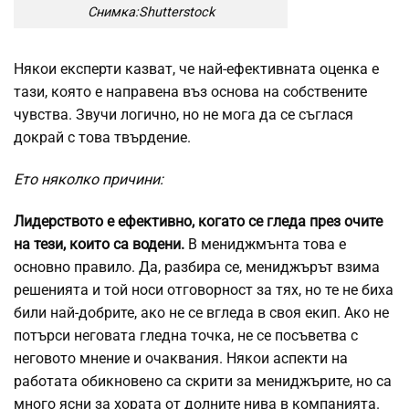
Снимка:Shutterstock
Някои експерти казват, че най-ефективната оценка е
тази, която е направена въз основа на собствените
чувства. Звучи логично, но не мога да се съглася
докрай с това твърдение.
Ето няколко причини:
Лидерството е ефективно, когато се гледа през очите
на тези, които са водени.
В мениджмънта това е
основно правило. Да, разбира се, мениджърът взима
решенията и той носи отговорност за тях, но те не биха
били най-добрите, ако не се вгледа в своя екип. Ако не
потърси неговата гледна точка, не се посъветва с
неговото мнение и очаквания. Някои аспекти на
работата обикновено са скрити за мениджърите, но са
много ясни за хората от долните нива в компанията.