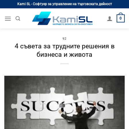
Skip
Kami SL - Софтуер за управление на търговската дейност
to
content
0
92
4 съвета за трудните решения в
бизнеса и живота