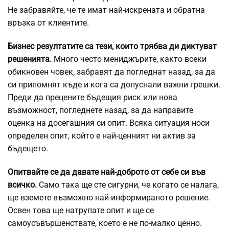
Не забравяйте, че те имат най-искрената и обратна
връзка от клиентите.
Бизнес резултатите са тези, които трябва ди диктуват
решенията.
Много често мениджърите, както всеки
обикновен човек, забравят да погледнат назад, за да
си припомнят къде и кога са допуснали важни грешки.
Преди да прецените бъдещия риск или нова
възможност, погледнете назад, за да направите
оценка на досегашния си опит. Всяка ситуация носи
определен опит, който е най-ценният ни актив за
бъдещето.
Опитвайте се да давате най-доброто от себе си във
всичко.
Само така ще сте сигурни, че когато се налага,
ще вземете възможно най-информираното решение.
Освен това ще натрупате опит и ще се
самоусъвършенствате, което е не по-малко ценно.