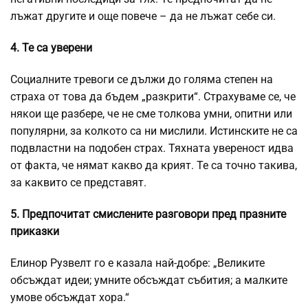
лъжат другите и още повече – да не лъжат себе си.
4. Те са уверени
Социалните тревоги се дължи до голяма степен на
страха от това да бъдем „разкрити“. Страхуваме се, че
някои ще разбере, че не сме толкова умни, опитни или
популярни, за колкото са ни мислили. Истинските не са
подвластни на подобен страх. Тяхната увереност идва
от факта, че нямат какво да крият. Те са точно такива,
за каквито се представят.
5. Предпочитат смислените разговори пред празните
приказки
Елинор Рузвелт го е казала най-добре: „Великите
обсъждат идеи; умните обсъждат събития; а малките
умове обсъждат хора.“