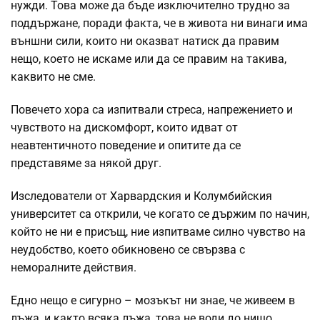
нужди. Това може да бъде изключително трудно за
поддържане, поради факта, че в живота ни винаги има
външни сили, които ни оказват натиск да правим
нещо, което не искаме или да се правим на такива,
каквито не сме.
Повечето хора са изпитвали стреса, напрежението и
чувството на дискомфорт, които идват от
неавтентичното поведение и опитите да се
представяме за някой друг.
Изследователи от Харвардския и Колумбийския
университет са открили, че когато се държим по начин,
който не ни е присъщ, ние изпитваме силно чувство на
неудобство, което обикновено се свързва с
неморалните действия.
Едно нещо е сигурно – мозъкът ни знае, че живеем в
лъжа, и както всяка лъжа, това не води до нищо