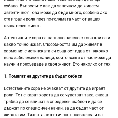
хубаво. Въпросът е как да започнем да живеем
автентично? Това може да бъде много, особено ако
сте играли роля през по-голямата част от вашия
съзнателен живот.
Автентичните хора са напълно наясно с това кои са и
какво точно искат. Способността им да живеят в
хармония с истинската си същност идва от няколко
ясно забележими навици, които всеки от нас може да
научи и пресъздаде в своя живот. Ето няколко от тях:
1. Помагат на другите да бъдат себе си
Естествените хора не очакват от другите да играят
роли. Те не карат хората да се чувстват така, сякаш
трябва да се впишат в определен шаблон и да се
държат по специфичен начин, за да бъдат част от
живота им. Тяхната автентичност позволява и на