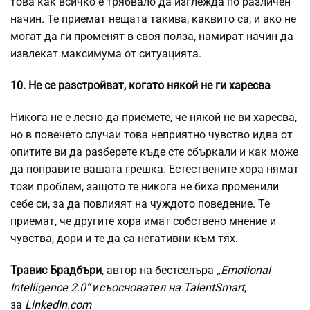
това как всичко е трябвало да изглежда по различен
начин. Те приемат нещата такива, каквито са, и ако не
могат да ги променят в своя полза, намират начин да
извлекат максимума от ситуацията.
10. Не се разстройват, когато някой не ги харесва
Никога не е лесно да приемете, че някой не ви харесва,
но в повечето случаи това неприятно чувство идва от
опитите ви да разберете къде сте сбъркали и как може
да поправите вашата грешка. Естествените хора нямат
този проблем, защото те никога не биха променили
себе си, за да повлияят на чуждото поведение. Те
приемат, че другите хора имат собствено мнение и
чувства, дори и те да са негативни към тях.
Травис Брадбъри
, автор на бестселъра
„Emotional
Intelligence 2.0“
и
съосновател на TalentSmart
,
за
LinkedIn.com