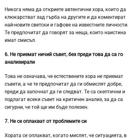
Никога няма да откриете автентични хора, които да
клюкарстват зад гърба на другите и да коментират
най-новите светски и гафове на известните личности.
Те предпочитат да говорят за неща, които наистина
имат смисъл.
6. Не приемат ничий съвет, без преди това да са го
анализирали
Това не означава, че естествените хора не приемат
съвети, а че те предпочитат да ги обмислят добре,
преди да започнат да ги следват. Те са скептични и
подлагат всеки съвет на критичен анализ, за да са
сигурни, че той ще им бъде полезен.
7. Не се оплакват от проблемите си
Хората се оплакват, когато мислят, че ситуацията, в