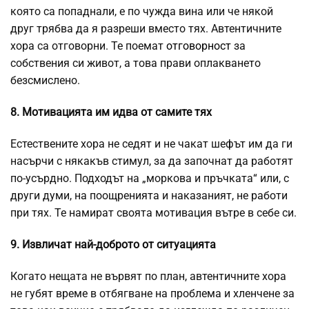
която са попаднали, е по чужда вина или че някой
друг трябва да я разреши вместо тях. Автентичните
хора са отговорни. Те поемат
отговорност
за
собствения си живот, а това прави оплакването
безсмислено.
8. Мотивацията им идва от самите тях
Естествените хора не седят и не чакат шефът им да ги
насърчи с някакъв стимул, за да започнат да работят
по-усърдно. Подходът на „моркова и пръчката“ или, с
други думи, на поощренията и наказаният, не работи
при тях. Те намират своята мотивация вътре в себе си.
9. Извличат най-доброто от ситуацията
Когато нещата не вървят по план, автентичните хора
не губят време в отбягване на проблема и хленчене за