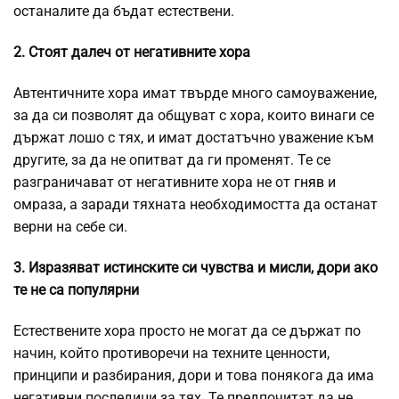
останалите да бъдат естествени.
2. Стоят далеч от негативните хора
Автентичните хора имат твърде много самоуважение,
за да си позволят да общуват с хора, които винаги се
държат лошо с тях, и имат достатъчно уважение към
другите, за да не опитват да ги променят. Те се
разграничават от негативните хора не от
гняв
и
омраза, а заради тяхната необходимостта да останат
верни на себе си.
3. Изразяват истинските си чувства и мисли, дори ако
те не са популярни
Естествените хора просто не могат да се държат по
начин, който противоречи на техните ценности,
принципи и разбирания, дори и това понякога да има
негативни последици за тях. Те предпочитат да не