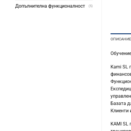
Допълнителна функционалност
(5)
ОПИСАНИ
Обучение
Kami SL 
финансов
Функцион
Експедиц
управлен
Базата д
Клиенти 
KAMI SL 