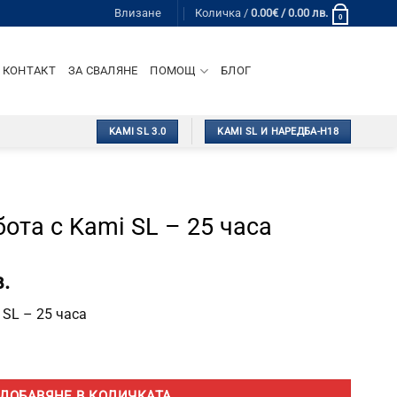
Влизане
Количка /
0.00
€
/ 0.00 лв.
0
КОНТАКТ
ЗА СВАЛЯНЕ
ПОМОЩ
БЛОГ
KAMI SL 3.0
KAMI SL И НАРЕДБА-Н18
ота с Kami SL – 25 часа
.
 SL – 25 часа
та с Kami SL - 25 часа
ДОБАВЯНЕ В КОЛИЧКАТА