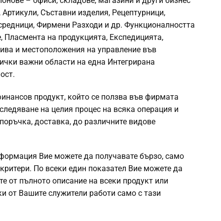
онове – офиси, складове, магазини и други бизнес
 Артикули, Съставни изделия, Рецептурници,
осредници, Фирмени Разходи и др. Функционалността
, Пласмента на продукцията, Експедицията,
нива и местоположения на управление във
сички важни области на една Интегрирана
ост.
инансов продукт, който се ползва във фирмата
следяване на целия процес на всяка операция и
 поръчка, доставка, до различните видове
информация Вие можете да получавате бързо, само
 критери. По всеки един показател Вие можете да
те от пълното описание на всеки продукт или
ки от Вашите служители работи само с тази