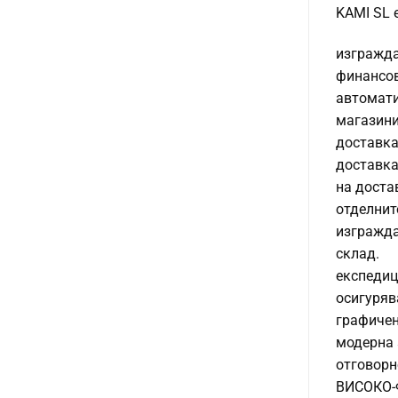
KAMI SL 
изгражда
финансов
автомати
магазини
доставка
доставка
на доста
отделнит
изгражда
склад.
експедиц
осигуряв
графичен
модерна 
отговорн
ВИСОКО