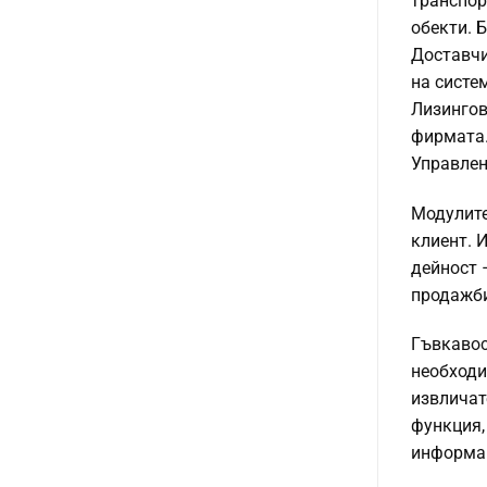
транспор
обекти. 
Доставчи
на систе
Лизингов
фирмата.
Управлен
Модулите
клиент. 
дейност 
продажб
Гъвкавос
необходи
извличат
функция,
информац