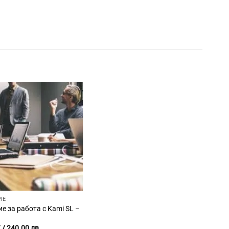
ИЕ
е за работа с Kami SL –
€
/ 240.00 лв.