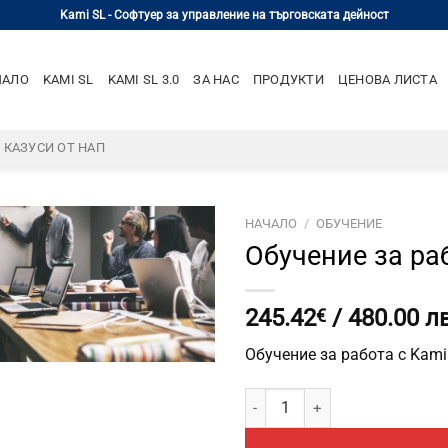
Kami SL - Софтуер за управление на търговската дейност
ЧАЛО
KAMI SL
KAMI SL 3.0
ЗА НАС
ПРОДУКТИ
ЦЕНОВА ЛИСТА
– КАЗУСИ ОТ НАП
НАЧАЛО
/
ОБУЧЕНИЕ
Обучение за раб
245.42
/ 480.00 лв
€
Обучение за работа с Kami
количество за Обучение за рабо