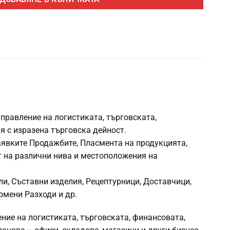
правление на логистиката, търговската,
я с изразена търговска дейност.
аявките Продажбите, Пласмента на продукцията,
т на различни нива и местоположения на
и, Съставни изделия, Рецептурници, Доставчици,
рмени Разходи и др.
ие на логистиката, търговската, финансовата,