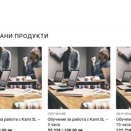
АНИ ПРОДУКТИ
ОБУЧЕНИЕ
ОБУЧЕН
а работа с Kami SL –
Обучение за работа с Kami SL –
Обучени
5 часа
10 часа
.00 лв.
55.22
€
/ 108.00 лв.
122.71