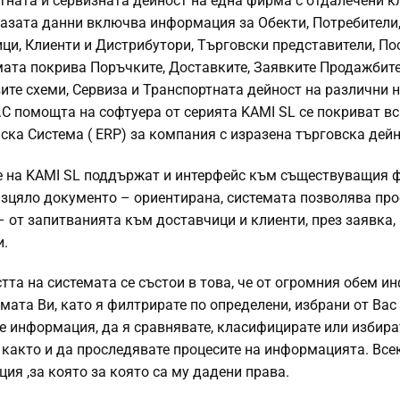
тната и сервизната дейност на една фирма с отдалечени кл
Базата данни включва информация за Обекти, Потребители,
ци, Клиенти и Дистрибутори, Търговски представители, П
мата покрива Поръчките, Доставките, Заявките Продажбите
ите схеми, Сервиза и Транспортната дейност на различни 
С помощта на софтуера от серията KAMI SL се покриват в
ска Система ( ERP) за компания с изразена търговска дейн
 на KAMI SL поддържат и интерфейс към съществуващия ф
Изцяло документо – ориентирана, системата позволява про
– от запитванията към доставчици и клиенти, през заявка,
и.
тта на системата се състои в това, че от огромния обем 
мата Ви, като я филтрирате по определени, избрани от Вас
е информация, да я сравнявате, класифицирате или избира
 както и да проследявате процесите на информацията. Все
ия ,за която за която са му дадени права.