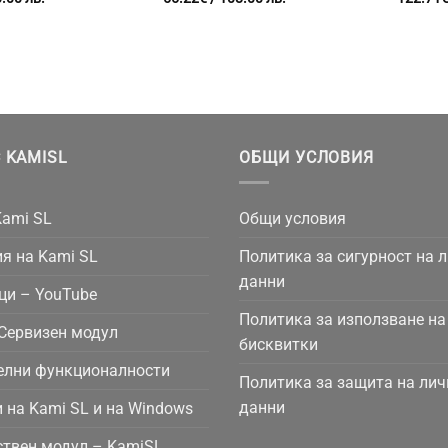
 KAMISL
ОБЩИ УСЛОВИЯ
Kami SL
Общи условия
я на Kami SL
Политика за сигурност на 
данни
ци – YouTube
Политика за използване на
Сервизен модул
бисквитки
елни функционалности
Политика за защита на лич
данни
 на Kami SL и на Windows
твен модул – KamiSL