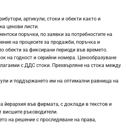
рибутори, артикули, стоки и обекти както и
а ценови листи.
ентски поръчки, по заявки за потребностите на
ление на процесите за продажби, поръчка и
по обекти за фиксирани периоди във времето.
рок на годност и серийни номера. Ценообразуване
облагаеми с ДДС стоки. Прехвърляне на стока между
кули и поддържането им на оптимални равнища на
а йерархия във фирмата, с доклади в текстов и
т висшите ръководители.
то на решение с проследяване на права,