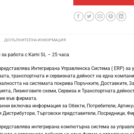
Е
ДОПЪЛНИТЕЛНА ИНФОРМАЦИЯ
 за работа с Kami SL – 25 часа
представлява Интегрирана Управленска Система ( ERP) за у
ата, транспортната и сервизната дейност на една компани
алността на системата покрива Поръчките, Доставките, З
ията, Лизинговите схеми, Сервиза и Транспортната дейнос
ие във фирмата.
анни включва информация за Обекти, Потребители, Артикул
и Дистрибутори, Търговски представители, Посредници, Фи
представлява интегрирана компютърна система за управлен