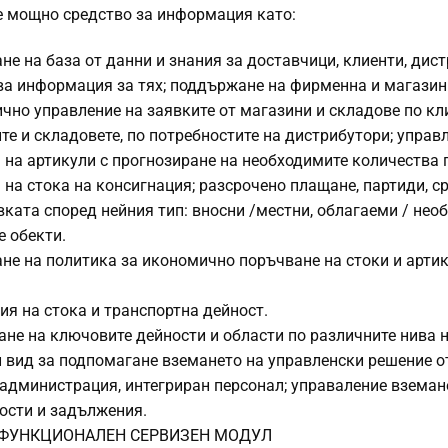
е мощно средство за информация като:
не на база от данни и знания за доставчици, клиенти, дист
а информация за тях; поддържане на фирменна и магазинн
чно управление на заявките от магазини и складове по кли
те и складовете, по потребностите на дистрибутори; управ
 на артикули с прогнозиране на необходимите количества 
 на стока на консигнация; разсрочено плащане, партиди, с
вката според нейния тип: вносни /местни, облагаеми / не
е обекти.
не на политика за икономично поръчване на стоки и арти
ия на стока и транспортна дейност.
ане на ключовите дейности и области по различните нива н
 вид за подпомагане вземането на управленски решение о
администрация, интегриран персонал; управаление вземане
ости и задължения.
-ФУНКЦИОНАЛЕН СЕРВИЗЕН МОДУЛ