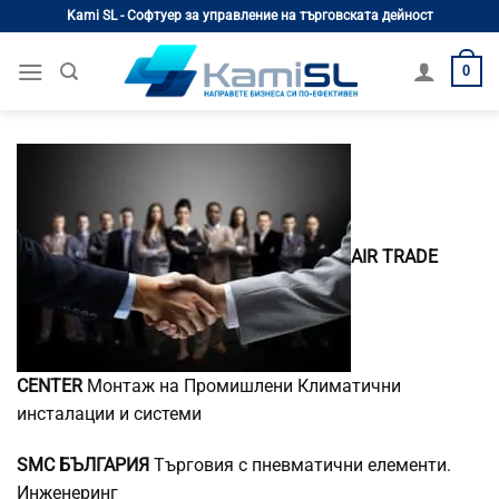
Skip
Kami SL - Софтуер за управление на търговската дейност
to
content
0
AIR TRADE
CENTER
Монтаж на Промишлени Климатични
инсталации и системи
SMC БЪЛГАРИЯ
Търговия с пневматични елементи.
Инженеринг